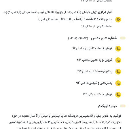
ساعات کاری : از ۱۰ الی ۲۰
انبار مرکزی
تهران خیابان ولیعصر،بعد از چهارراه طالقانی، نرسیده به میدان ولیعصر، کوچه
ولدی، پلاک ۳۸، طبقه ۱- (فقط دریافت کالا با هماهنگی قبلی)
ساعات کاری : از ۱۰ الی ۱۸
شماره های تماس
)
021
-
86091052
(
فروش قطعات کامپیوتر
:
داخلی ۲۱۲
فروش لوازم جانبی
:
داخلی ۲۱۳
پیگیری سفارشات
:
داخلی ۲۱۴
بخش فنی و گارانتی
:
داخلی ۲۱۴
فروش همکار
:
داخلی ۲۱۲
درباره اورگیم
اورگیم به عنوان یکی از قدیمی‌ترین فروشگاه های اینترنتی با بیش از 5 سال تجربه در حوزه
تجهیزات گیمینگ ، با پایبندی به اصول کلیدی، جدیدترین کالاها، پایین ترین قیمت و تضمین
اصل‌ بودن کالا و ارائه بهترین گارانتی ها و خدمات پس از فروش موفق شده تا همگام با