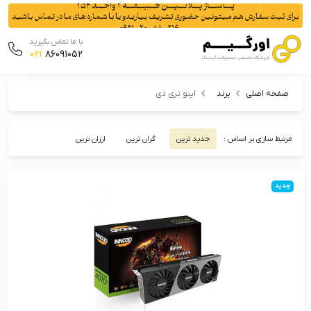
با ما تماس بگیرید
021
86091052
صفحه اصلی
برند
اینو تری دی
مرتبط سازی بر اساس :
جدید ترین
گران ترین
ارزان ترین
جدید