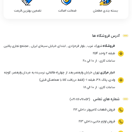
بسته بندی مطمئن
ضمانت اصالت
تضمین بهترین قیمت
آدرس فروشگاه ها
فروشگاه
شهرک غرب , بلوار فرحزادی , ابتدای خیابان سیمای ایران , مجتمع تجاری پلاتین
طبقه ۲ واحد ۲۵۴
ساعات کاری : از ۱۰ الی ۲۰
انبار مرکزی
تهران خیابان ولیعصر،بعد از چهارراه طالقانی، نرسیده به میدان ولیعصر، کوچه
ولدی، پلاک ۳۸، طبقه ۱- (فقط دریافت کالا با هماهنگی قبلی)
ساعات کاری : از ۱۰ الی ۱۸
شماره های تماس
)
021
-
86091052
(
فروش قطعات کامپیوتر
:
داخلی ۲۱۲
فروش لوازم جانبی
:
داخلی ۲۱۳