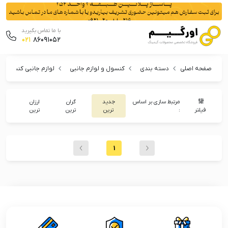
با ما تماس بگیرید
021
86091052
صفحه اصلی
دسته بندی
کنسول و لوازم جانبی
لوازم جانبی کنسول
مرتبط سازی بر اساس
جدید
گران
ارزان
فیلتر
:
ترین
ترین
ترین
1