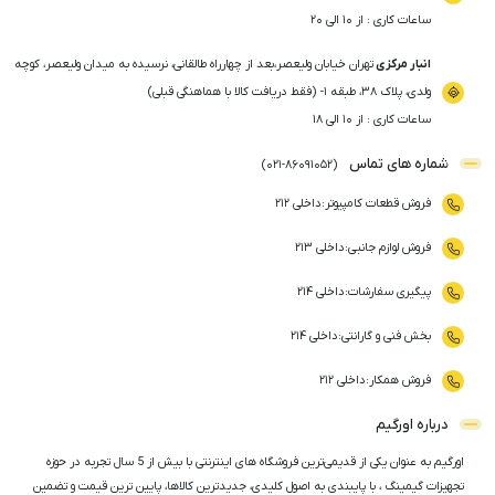
ساعات کاری : از ۱۰ الی ۲۰
انبار مرکزی
تهران خیابان ولیعصر،بعد از چهارراه طالقانی، نرسیده به میدان ولیعصر، کوچه
ولدی، پلاک ۳۸، طبقه ۱- (فقط دریافت کالا با هماهنگی قبلی)
ساعات کاری : از ۱۰ الی ۱۸
شماره های تماس
)
021
-
86091052
(
فروش قطعات کامپیوتر
:
داخلی ۲۱۲
فروش لوازم جانبی
:
داخلی ۲۱۳
پیگیری سفارشات
:
داخلی ۲۱۴
بخش فنی و گارانتی
:
داخلی ۲۱۴
فروش همکار
:
داخلی ۲۱۲
درباره اورگیم
اورگیم به عنوان یکی از قدیمی‌ترین فروشگاه های اینترنتی با بیش از 5 سال تجربه در حوزه
تجهیزات گیمینگ ، با پایبندی به اصول کلیدی، جدیدترین کالاها، پایین ترین قیمت و تضمین