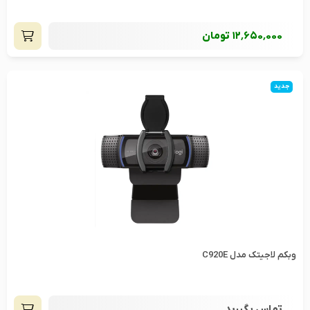
12٬650٬000
تومان
جدید
وبکم لاجیتک مدل C920E
تماس بگیرید