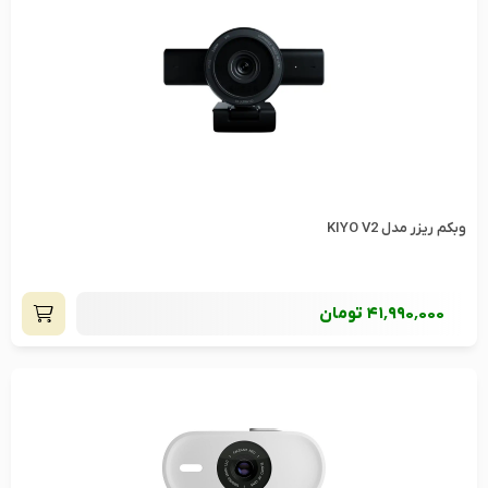
وبکم ریزر مدل KIYO V2
41٬990٬000
تومان