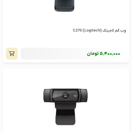
وب کم لاجیتک C270 (Logitech)
5٬400٬000
تومان