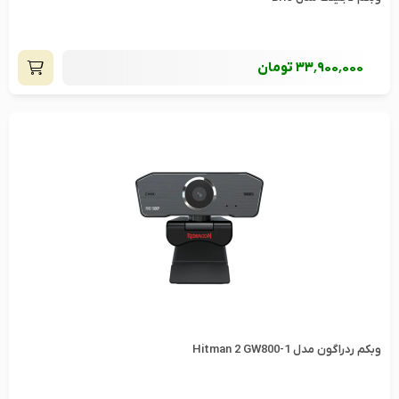
33٬900٬000
تومان
وبکم ردراگون مدل 1-Hitman 2 GW800