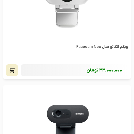
وبکم الگاتو مدل Facecam Neo
33٬000٬000
تومان