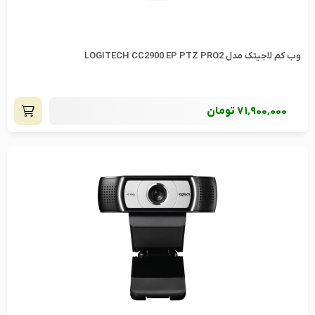
وب کم لاجیتک مدل LOGITECH CC2900 EP PTZ PRO2
71٬900٬000
تومان