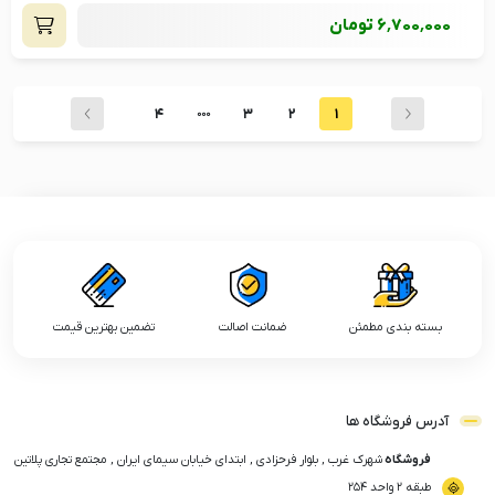
6٬700٬000
تومان
4
3
2
1
بسته بندی مطمئن
ضمانت اصالت
تضمین بهترین قیمت
آدرس فروشگاه ها
فروشگاه
شهرک غرب , بلوار فرحزادی , ابتدای خیابان سیمای ایران , مجتمع تجاری پلاتین
طبقه ۲ واحد ۲۵۴