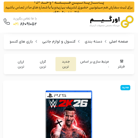
با ما تماس بگیرید
021
86091052
صفحه اصلی
دسته بندی
کنسول و لوازم جانبی
بازی های کنسول
مرتبط سازی بر اساس
جدید
گران
ارزان
فیلتر
:
ترین
ترین
ترین
جدید