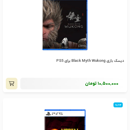
دیسک بازی Black Myth Wukong برای PS5
10٬500٬000
تومان
جدید