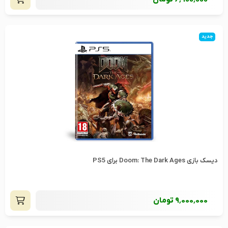
جدید
دیسک بازی Doom: The Dark Ages برای PS5
9٬000٬000
تومان