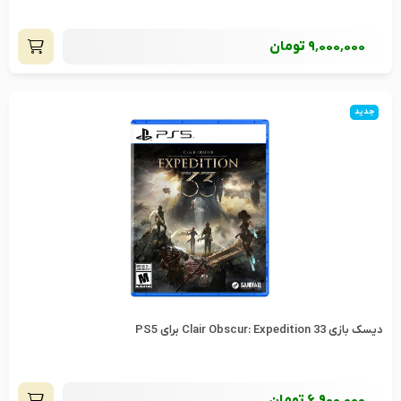
9٬000٬000
تومان
جدید
دیسک بازی Clair Obscur: Expedition 33 برای PS5
6٬900٬000
تومان