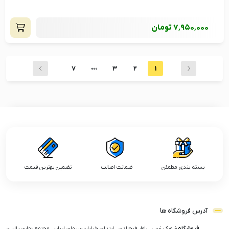
7٬950٬000
تومان
7
3
2
1
بسته بندی مطمئن
ضمانت اصالت
تضمین بهترین قیمت
آدرس فروشگاه ها
فروشگاه
شهرک غرب , بلوار فرحزادی , ابتدای خیابان سیمای ایران , مجتمع تجاری پلاتین