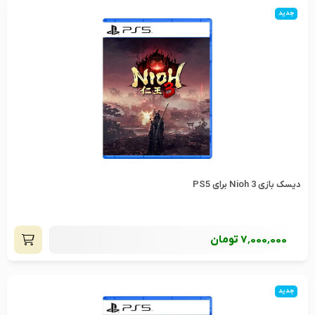
جدید
دیسک بازی Nioh 3 برای PS5
7٬000٬000
تومان
جدید