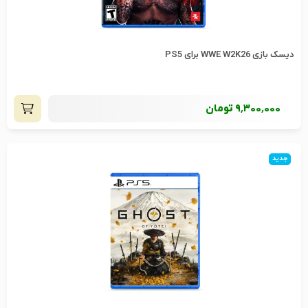
دیسک بازی WWE W2K26 برای PS5
9٬300٬000
تومان
جدید