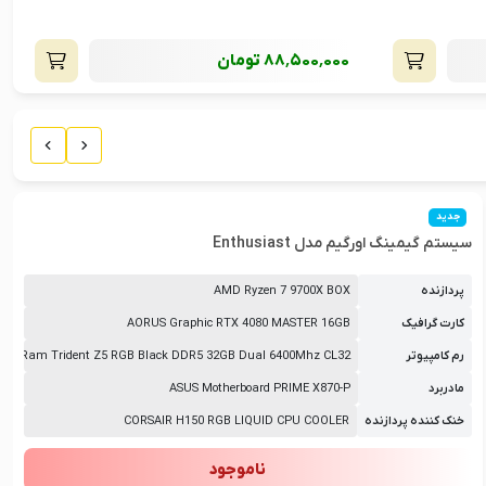
blue SW
7٬000٬000
تومان
جدید
سیستم گیمینگ اورگیم مدل Enthusiast
پردازنده
AMD Ryzen 7 9700X BOX
کارت گرافیک
AORUS Graphic RTX 4080 MASTER 16GB
رم کامپیوتر
kill Ram Trident Z5 RGB Black DDR5 32GB Dual 6400Mhz CL32
مادربرد
ASUS Motherboard PRIME X870-P
خنک کننده پردازنده
CORSAIR H150 RGB LIQUID CPU COOLER
ناموجود