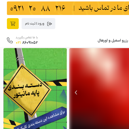
ورود | ثبت نام
با ما تماس بگیرید
رزرو اسمبل و اورهال
021
86091052