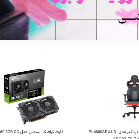
Dual RTX 4060 8G
کارت گرافیک ایسوس مدل DUAL RTX 5060 OC 8GB