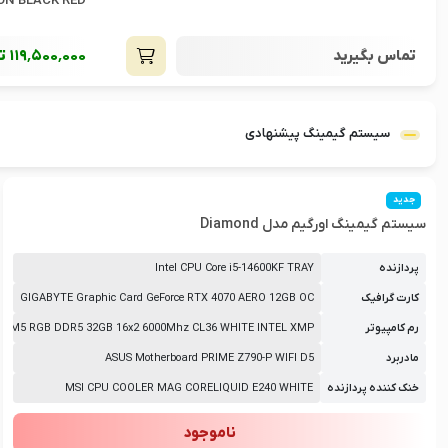
SPORT EDITION BLACK RED
119٬500٬000
تومان
88٬000٬000
تو
سیستم گیمینگ پیشنهادی
جدید
سیستم گیمینگ اورگیم مدل Diamond
پردازنده
Intel CPU Core i5-14600KF TRAY
کارت گرافیک
GIGABYTE Graphic Card GeForce RTX 4070 AERO 12GB OC
رم کامپیوتر
S M5 RGB DDR5 32GB 16x2 6000Mhz CL36 WHITE INTEL XMP
مادربرد
ASUS Motherboard PRIME Z790-P WIFI D5
خنک کننده پردازنده
MSI CPU COOLER MAG CORELIQUID E240 WHITE
ناموجود