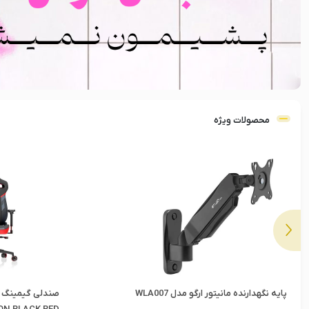
محصولات ویژه
صندلی گیمینگ ورتاگیر مدل PL4800SE AUDI
کارت گرافیک ایسوس مدل B OC