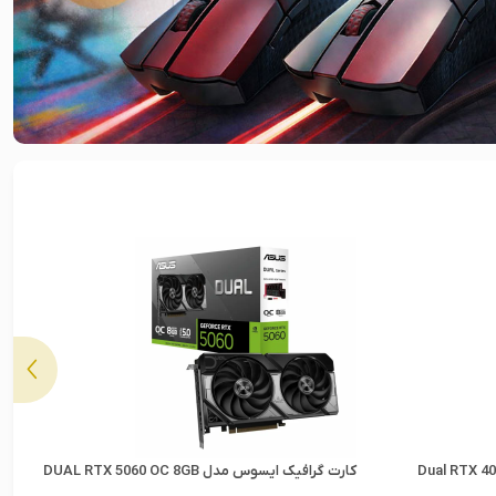
کیبورد گیمینگ ردراگون مدل Kumara K552 Black