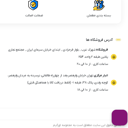
بسته بندی مطمئن
ضمانت اصالت
آدرس فروشگاه ها
فروشگاه
شهرک غرب , بلوار فرحزادی , ابتدای خیابان سیمای ایران , مجتمع تجاری
پلاتین طبقه ۲ واحد ۲۵۴
ساعات کاری : از ۱۰ الی ۲۰
انبار مرکزی
تهران خیابان ولیعصر،بعد از چهارراه طالقانی، نرسیده به میدان ولیعصر،
کوچه ولدی، پلاک ۳۸، طبقه ۱- (فقط دریافت کالا با هماهنگی قبلی)
ساعات کاری : از ۱۰ الی ۱۸
تمامی حقوق این سایت مطعلق است به مجموعه اورگیم