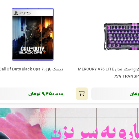
کیس فاطر مدل F3301
مان
4٬600٬000
تومان