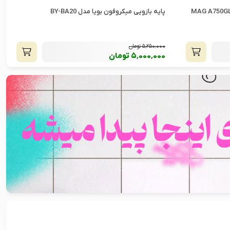
ریسه هوشمند تلویزیون 55-65 اینچ گووی مدل ی
Govee TV Backlight 3S Pro HR2A80
59٬000٬000
تومان
62٬000٬000
تومان