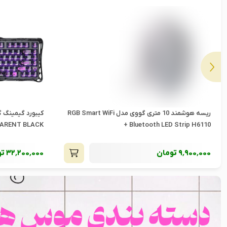
کیبورد گیمینگ گراوا استار مدل MERCURY V75 LITE
دیسک بازی Call Of Duty Black Ops 7 برای PS5
75% TRANSPARENT BLACK
32٬200٬000
تومان
9٬450٬000
تو