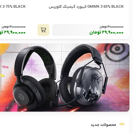
GMMK 3 75% BLACK کیبورد گیمینگ گلوریس
ULL MODULAR
30٬000٬000
تومان
20٬990٬000
تومان
29٬900٬000
تومان
19٬000٬000
تو
محصولات جدید