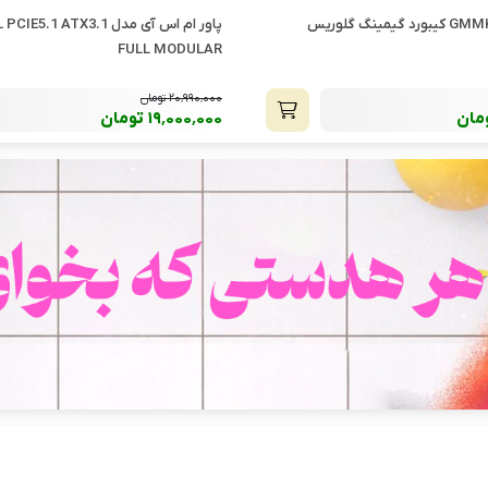
پاور ام اس آی مدل MAG A750GL PCIE5.1 ATX3.1
پایه بازویی میکروفون بویا مدل BY-BA20
F
5٬250٬000
تومان
مان
5٬000٬000
تومان