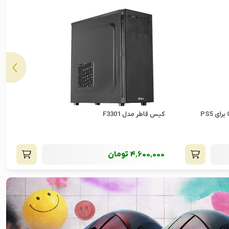
مانیتور گیمینگ ایسوس TUF Gaming
VG27AQML5A
93٬000٬000
تومان