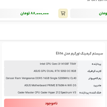
مان
88٬500٬000
تومان
سیستم گیمینگ اورگیم مدل Elite
پردازنده
Intel CPU Core i3-14100F TRAY
کارت گرافیک
ASUS GPU DUAL RTX 5050 OC 8GB
رم کامپیوتر
GSKILL RAM RIPJAW
Corsair Ram Vengeance DDR5 16GB Single 5200MHz CL40
مادربرد
ASUS Motherboard PRIME B760M-A Wifi D5
خنک کننده پردازنده
Cooler Master CPU Cooler Hyper 212 Spectrum V3
ناموجود