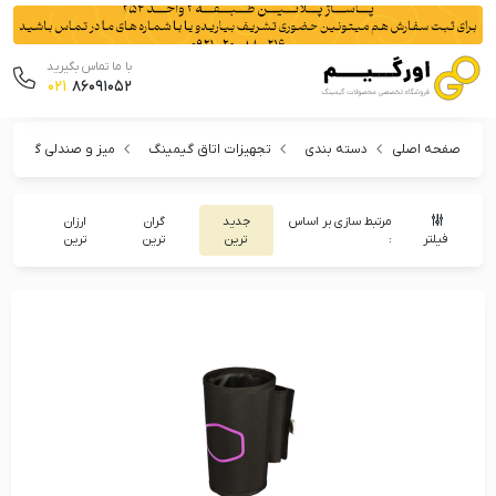
با ما تماس بگیرید
021
86091052
صفحه اصلی
دسته بندی
تجهیزات اتاق گیمینگ
میز و صندلی گیمینگ
مرتبط سازی بر اساس
جدید
گران
ارزان
فیلتر
:
ترین
ترین
ترین