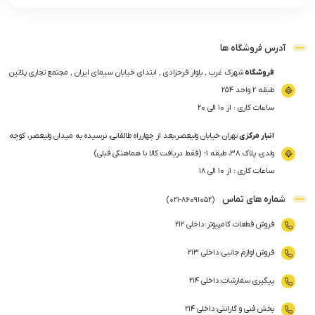
آدرس فروشگاه ها
فروشگاه
شهرک غرب , بلوار فرحزادی , ابتدای خیابان سیمای ایران , مجتمع تجاری پلاتین
طبقه ۲ واحد ۲۵۴
ساعات کاری : از ۱۰ الی ۲۰
انبار مرکزی
تهران خیابان ولیعصر،بعد از چهارراه طالقانی، نرسیده به میدان ولیعصر، کوچه
ولدی، پلاک ۳۸، طبقه ۱- (فقط دریافت کالا با هماهنگی قبلی)
ساعات کاری : از ۱۰ الی ۱۸
شماره های تماس
)
021
-
86091052
(
فروش قطعات کامپیوتر
:
داخلی ۲۱۲
فروش لوازم جانبی
:
داخلی ۲۱۳
پیگیری سفارشات
:
داخلی ۲۱۴
بخش فنی و گارانتی
:
داخلی ۲۱۴