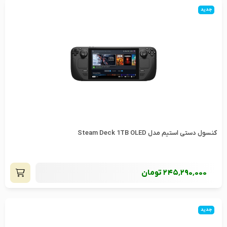
جدید
کنسول دستی استیم مدل Steam Deck 1TB OLED
245٬290٬000
تومان
جدید