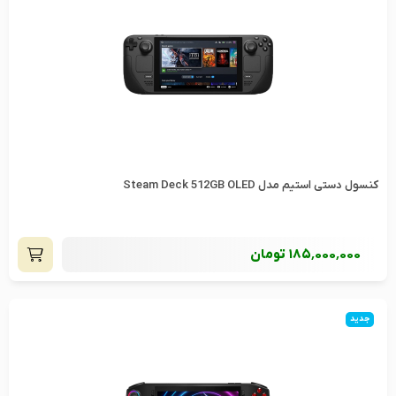
کنسول دستی استیم مدل Steam Deck 512GB OLED
185٬000٬000
تومان
جدید