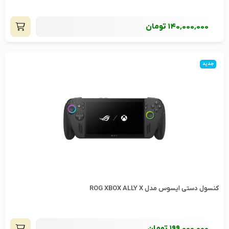
140٬000٬000
تومان
جدید
کنسول دستی ایسوس مدل ROG XBOX ALLY X
199٬000٬000
تومان