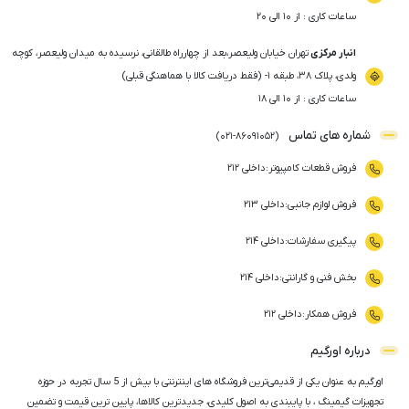
ساعات کاری : از ۱۰ الی ۲۰
انبار مرکزی
تهران خیابان ولیعصر،بعد از چهارراه طالقانی، نرسیده به میدان ولیعصر، کوچه
ولدی، پلاک ۳۸، طبقه ۱- (فقط دریافت کالا با هماهنگی قبلی)
ساعات کاری : از ۱۰ الی ۱۸
شماره های تماس
)
021
-
86091052
(
فروش قطعات کامپیوتر
:
داخلی ۲۱۲
فروش لوازم جانبی
:
داخلی ۲۱۳
پیگیری سفارشات
:
داخلی ۲۱۴
بخش فنی و گارانتی
:
داخلی ۲۱۴
فروش همکار
:
داخلی ۲۱۲
درباره اورگیم
اورگیم به عنوان یکی از قدیمی‌ترین فروشگاه های اینترنتی با بیش از 5 سال تجربه در حوزه
تجهیزات گیمینگ ، با پایبندی به اصول کلیدی، جدیدترین کالاها، پایین ترین قیمت و تضمین