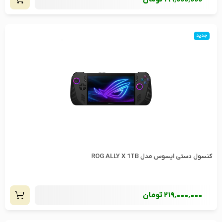
جدید
کنسول دستی ایسوس مدل ROG ALLY X 1TB
219٬000٬000
تومان