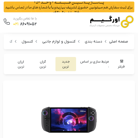
با ما تماس بگیرید
021
86091052
صفحه اصلی
دسته بندی
کنسول و لوازم جانبی
کنسول
کنسول ه
مرتبط سازی بر اساس
جدید
گران
ارزان
فیلتر
:
ترین
ترین
ترین