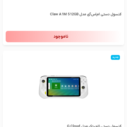
کنسول دستی ام‌اس‌آی مدل Claw A1M 512GB
ناموجود
جدید
کنسول دستی لاجیتک مدل G Cloud