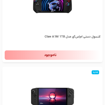
کنسول دستی ام‌اس‌آی مدل Claw A1M 1TB
ناموجود
جدید