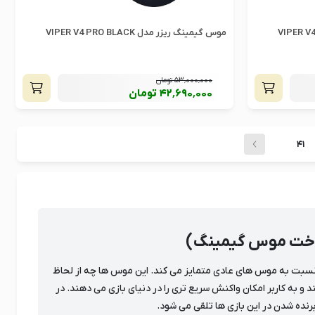
موس گیمینگ ریزر مدل VIPER V4 PRO BLACK
53٬000٬000
تومان
42٬690٬000
تومان
41
ناخت موس گیمینگ)
سبت به موس های عادی متمایز می کند. این موس ها چه از لحاظ
به کاربر امکان واکنش سریع تری را در دنیای بازی می دهند. در
نده شدن در این بازی ها تلقی می شود.