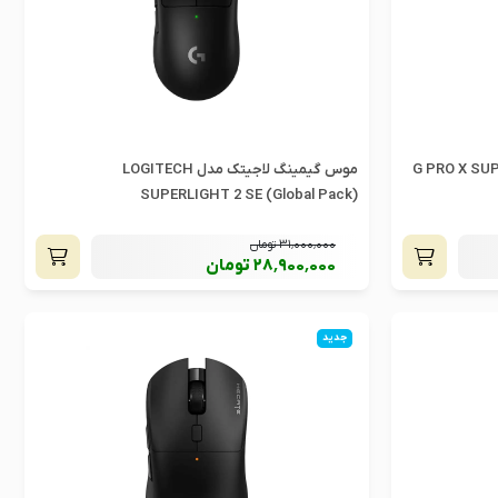
 مدل G PRO X SUPERLIGHT
موس گیمینگ لاجیتک مدل LOGITECH
SUPERLIGHT 2 SE (Global Pack)
31٬000٬000
تومان
28٬900٬000
تومان
جدید