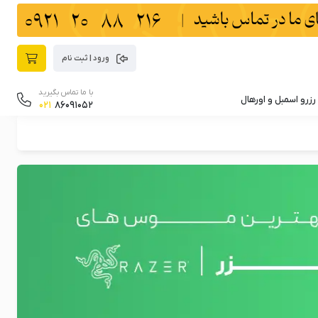
ورود | ثبت نام
با ما تماس بگیرید
رزرو اسمبل و اورهال
021
86091052