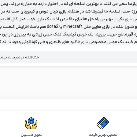
زها سعی می کنند با بهترین اسلحه ای که در اختیار دارند به مبارزه بروند، پس 
رزه است. اسلحه ما گیمرها هم در هنگام بازی کردن موس و کیبوردی است که در 
زی یکی از بهترین راه حل ها برای بالا بردن لذت یک بازی خوب مثل کال آف دی
جزئیات و شلوغ بلکه در بازی هایی مثل craft
زه قهرمانان حریف برویم، یک موس گیمینگ کمک خیلی زیادی به پیروزی در این ج
م خرید یک موس مخصوص بازی فاکتورهای ظاهری و فنی گوناگونی وجود دارند که 
ن فاکتور ها را از برند های مختلف بررسی و به اشتراک میگذاریم تا یک خرید خوب
مشاهده توضیحات
بیشت
 موس گیمینگ
ی توان از اجزای جدا نشدنی هر کامپیوتری دانست. موس ها از ابتدای متولد شدن 
وژی همه چیز را تغییر داده است، موس ها نیز تغییرات زیادی داشته اند و انواع خ
 این پیشرفت صنعت موس برای گیمر ها نیز مشهود بوده و موس گیمینگ به می
ی اول شخص یا شوتینگ یا هر بازی دیگری کنید، بی شک به موس گیمینگ نیاز پید
ر بازار موجود است و می توانید با توجه به نیاز و بودجه خود اقدام به خرید 
مینگ
تضمین بهترین قیمت
تحویل اکسپرس