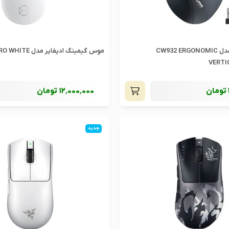
موس اونیکوما مدل CW932 ERGONOMIC
موس گیمینگ ادیفایر مدل G3M PRO WHITE
VERTI
تومان
12٬000٬000
تومان
جدید