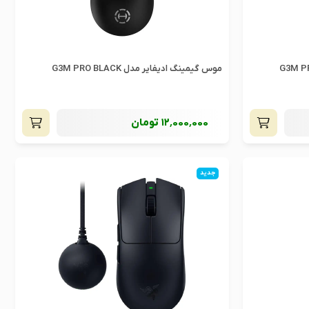
موس گیمینگ ادیفایر مدل G3M PRO BLACK
12٬000٬000
تومان
جدید