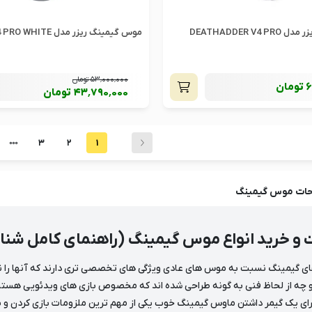
موس گیمینگ ریزر مدل DEATHADDER V4 PRO
موس گیمینگ ریزر مدل VIPER V4 PRO WHITE
53٬000٬000
تومان
6
تومان
43٬790٬000
تومان
3
2
1
حات
موس گیمینگ
 و خرید انواع موس گیمینگ (راهنمای کامل ش
 گیمینگ نسبت به موس های عادی ویژگی های تخصصی تری دارند که آنها را ن
چه از لحاظ فنی به گونه طراحی شده اند که مخصوص بازی های ویدئویی هستند و 
رای یک گیمر داشتن ماوس گیمینگ خوب یکی از مهم ترین ملزومات بازی کردن و بر