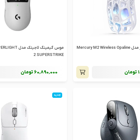
موس گراوا استار مدل Mercury M2 Wireless Opaline
موس گیمینگ لاجیتک
2 SUPERSTRIKE
تومان
60٬890٬000
تومان
جدید