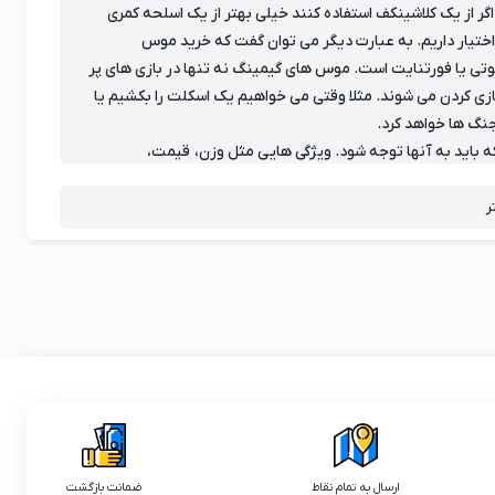
اگر از یک کلاشینکف استفاده کنند خیلی بهتر از یک اسلحه کمری
اختیار داریم. به عبارت دیگر می توان گفت که خرید موس
وتی یا فورتنایت است. موس های گیمینگ نه تنها در بازی های پر
mine یا dota2 هم باعث افزایش کیفیت بازی کردن می شوند. مثلا وقتی می خواهیم یک اسکلت را بکشیم یا
نگ ها خواهد کرد.
باید به آنها توجه شود. ویژگی هایی مثل وزن، قیمت،
نورپردازی، اندازه و ارگونومیک بودن موس در زمان خرید یک موس مخصوص بازی از ویژگی های مورد توجه هستند که ما در overgame برای مشتریان عزیز
 را تجربه کنند.
ر
کامپیوتر ها بوده اند و هستند و خواهند بود! در سال های اخیر
اصی از آن ها با تکنولوژی ها و ظواهر جدیدی به بازار آمده اند. در
ان آمده است؛ موس های گیمینگ با دقت و سرعت خاص، ظواهر
شکیل تر، ابعاد خوش دست تر و طبق معمولِ قطعات گیمینگ، همراه RGB هستند. اگر گیمرهستید یا می خواهید که با سیستم PC خود شروع به بازی کردن
ا خواهید کرد. در حال حاضر انواع برند ها و مدل های موس های
مناسب ترین موس گیمینگ برای خود کنید.
ارسال به تمام نقاط
ضمانت بازگشت