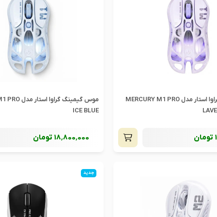
موس گیمینگ گراوا استار مدل MERCURY M1 PRO
موس گیمینگ گراوا
ICE BLUE
LAV
تومان
18٬800٬000
تومان
جدید