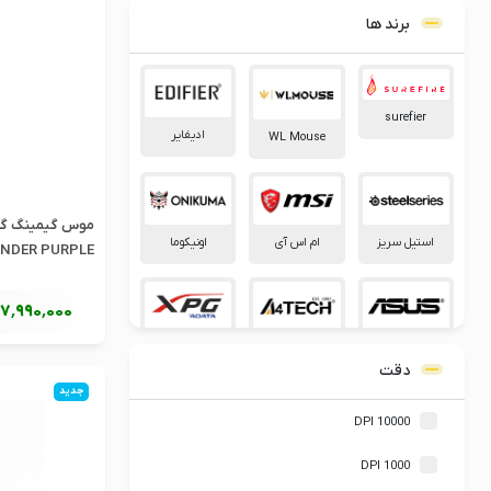
برند ها
surefier
ادیفایر
WL Mouse
استیل سریز
ام اس آی
اونیکوما
ENDER PURPLE
17٬990٬000
ایسوس
ای فورتک
ایکس پی جی
دقت
جدید
10000 DPI
بلادی
بیاند
تراست
1000 DPI