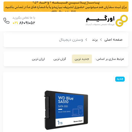
با ما تماس بگیرید
021
86091052
صفحه اصلی
برند
وسترن دیجیتال
مرتبط سازی بر اساس :
جدید ترین
گران ترین
ارزان ترین
جدید