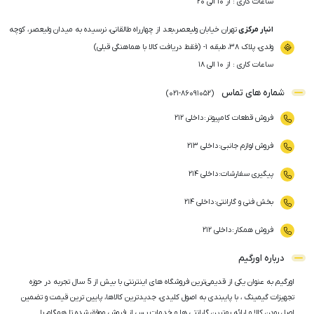
ساعات کاری : از ۱۰ الی ۲۰
انبار مرکزی
تهران خیابان ولیعصر،بعد از چهارراه طالقانی، نرسیده به میدان ولیعصر، کوچه
ولدی، پلاک ۳۸، طبقه ۱- (فقط دریافت کالا با هماهنگی قبلی)
ساعات کاری : از ۱۰ الی ۱۸
شماره های تماس
)
021
-
86091052
(
فروش قطعات کامپیوتر
:
داخلی ۲۱۲
فروش لوازم جانبی
:
داخلی ۲۱۳
پیگیری سفارشات
:
داخلی ۲۱۴
بخش فنی و گارانتی
:
داخلی ۲۱۴
فروش همکار
:
داخلی ۲۱۲
درباره اورگیم
اورگیم به عنوان یکی از قدیمی‌ترین فروشگاه های اینترنتی با بیش از 5 سال تجربه در حوزه
تجهیزات گیمینگ ، با پایبندی به اصول کلیدی، جدیدترین کالاها، پایین ترین قیمت و تضمین
اصل‌ بودن کالا و ارائه بهترین گارانتی ها و خدمات پس از فروش موفق شده تا همگام با