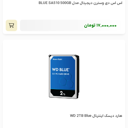
اس اس دی وسترن دیجیتال مدل BLUE SA510 500GB
17٬000٬000
تومان
هارد دیسک اینترنال WD 2TB Blue