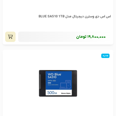
اس اس دی وسترن دیجیتال مدل BLUE SA510 1TB
19٬800٬000
تومان
جدید