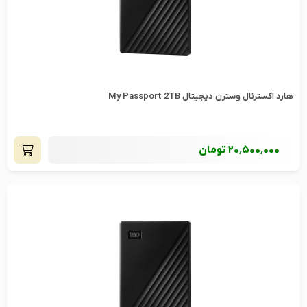
هارد اکسترنال وسترن دیجیتال My Passport 2TB
20٬500٬000
تومان