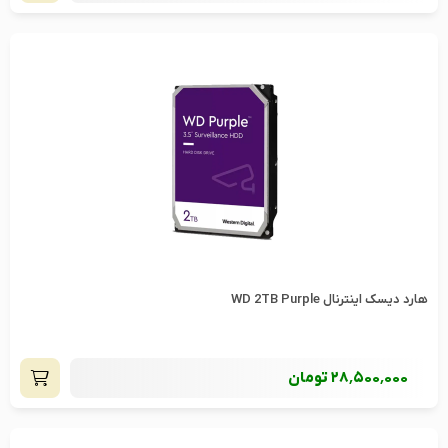
هارد دیسک اینترنال WD 2TB Purple
28٬500٬000
تومان