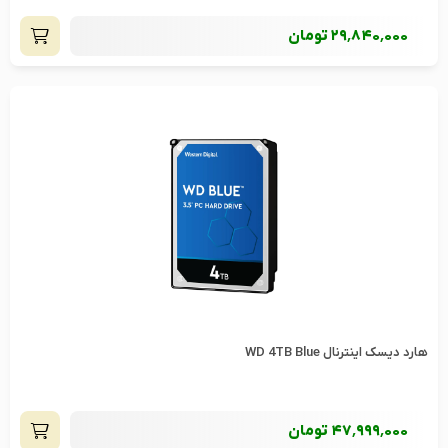
29٬840٬000
تومان
هارد دیسک اینترنال WD 4TB Blue
47٬999٬000
تومان