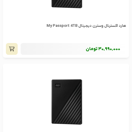
هارد اکسترنال وسترن دیجیتال My Passport 4TB
30٬990٬000
تومان