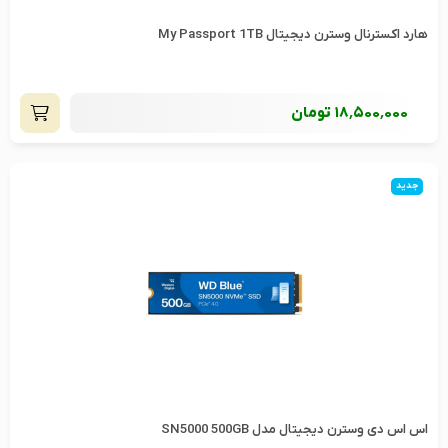
هارد اکسترنال وسترن دیجیتال My Passport 1TB
18٬500٬000
تومان
جدید
اس اس دی وسترن دیجیتال مدل SN5000 500GB