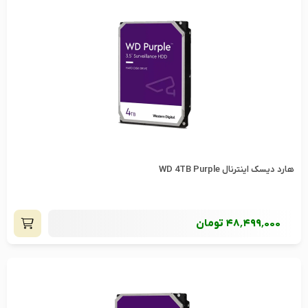
هارد دیسک اینترنال WD 4TB Purple
48٬499٬000
تومان