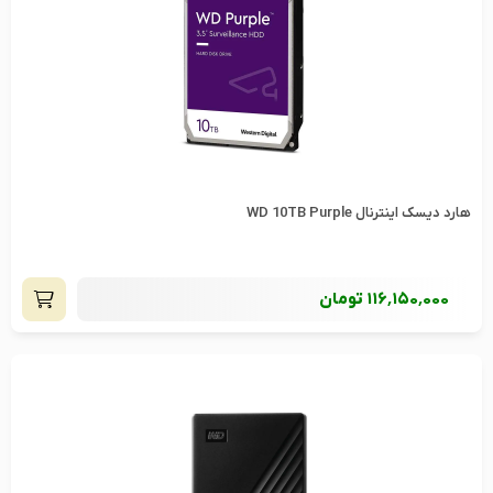
هارد دیسک اینترنال WD 10TB Purple
116٬150٬000
تومان