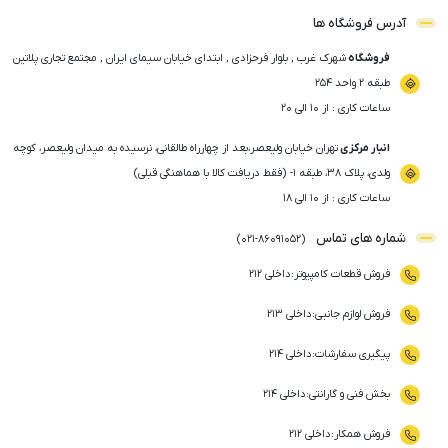
آدرس فروشگاه ها
فروشگاه
شهرک غرب , بلوار فرحزادی , ابتدای خیابان سیمای ایران , مجتمع تجاری پلاتین
طبقه ۲ واحد ۲۵۴
ساعات کاری : از ۱۰ الی ۲۰
انبار مرکزی
تهران خیابان ولیعصر،بعد از چهارراه طالقانی، نرسیده به میدان ولیعصر، کوچه
ولدی، پلاک ۳۸، طبقه ۱- (فقط دریافت کالا با هماهنگی قبلی)
ساعات کاری : از ۱۰ الی ۱۸
شماره های تماس
)
021
-
86091052
(
فروش قطعات کامپیوتر
:
داخلی ۲۱۲
فروش لوازم جانبی
:
داخلی ۲۱۳
پیگیری سفارشات
:
داخلی ۲۱۴
بخش فنی و گارانتی
:
داخلی ۲۱۴
فروش همکار
:
داخلی ۲۱۲