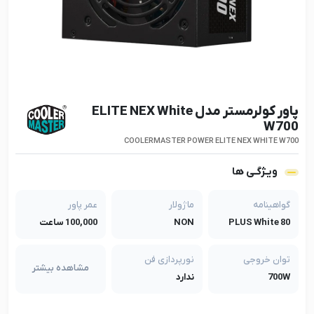
پاور کولرمستر مدل ELITE NEX White
W700
COOLERMASTER POWER ELITE NEX WHITE W700
ویـژگـی ها
گواهینامه
ماژولار
عمر پاور
80 PLUS White
NON
100,000 ساعت
توان خروجی
نورپردازی فن
مشاهده بیشتر
700W
ندارد