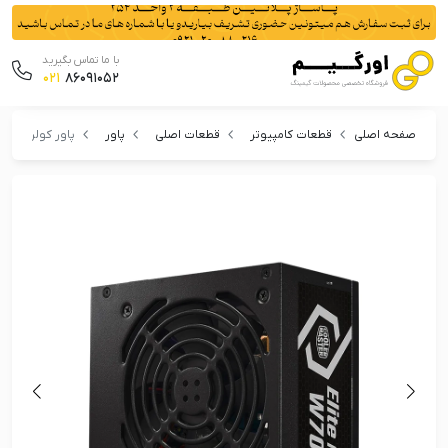
با ما تماس بگیرید
021
86091052
صفحه اصلی
قطعات کامپیوتر
قطعات اصلی
پاور
پاور کولرمستر مدل  White W700