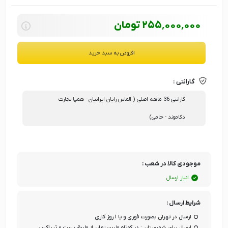
255٬000٬000
تومان
افزودن به سبد خرید
گارانتی :
گارانتی 36 ماهه اصلی ( الماس رایان ایرانیان - همپا تجارت
دکاموند - حامی)
موجودی کالا در شعب :
انبار ارسال
شرایط ارسال :
ارسال در تهران بصورت فوری و یا ۱ روز کاری
ارسال برای شهرستان : در کوتاه طرین زمان از طریق پست و تیپاکس