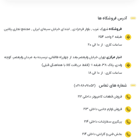
آدرس فروشگاه ها
فروشگاه
شهرک غرب , بلوار فرحزادی , ابتدای خیابان سیمای ایران , مجتمع تجاری پلاتین
طبقه ۲ واحد ۲۵۴
ساعات کاری : از ۱۰ الی ۲۰
انبار مرکزی
تهران خیابان ولیعصر،بعد از چهارراه طالقانی، نرسیده به میدان ولیعصر، کوچه
ولدی، پلاک ۳۸، طبقه ۱- (فقط دریافت کالا با هماهنگی قبلی)
ساعات کاری : از ۱۰ الی ۱۸
شماره های تماس
)
021
-
86091052
(
فروش قطعات کامپیوتر
:
داخلی ۲۱۲
فروش لوازم جانبی
:
داخلی ۲۱۳
پیگیری سفارشات
:
داخلی ۲۱۴
بخش فنی و گارانتی
:
داخلی ۲۱۴