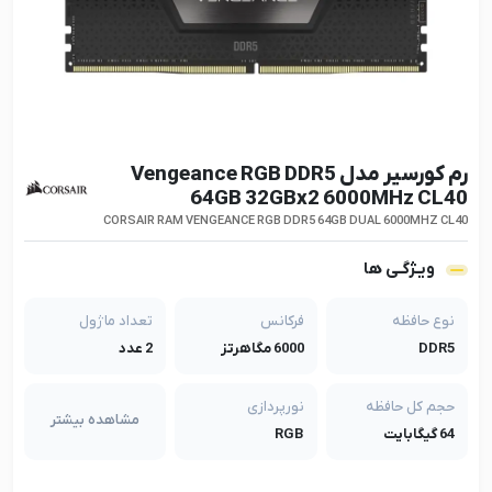
رم کورسیر مدل Vengeance RGB DDR5
64GB 32GBx2 6000MHz CL40
CORSAIR RAM VENGEANCE RGB DDR5 64GB DUAL 6000MHZ CL40
ویـژگـی ها
نوع حافظه
فرکانس
تعداد ماژول
DDR5
6000 مگاهرتز
2 عدد
حجم کل حافظه
نورپردازی
مشاهده بیشتر
64 گیگابایت
RGB