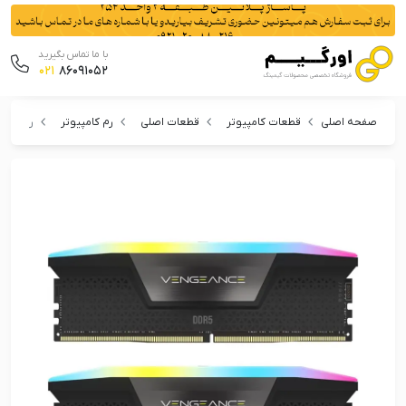
با ما تماس بگیرید
021
86091052
صفحه اصلی
قطعات کامپیوتر
قطعات اصلی
رم کامپیوتر
رم کورسیر مدل  6000MHz CL40