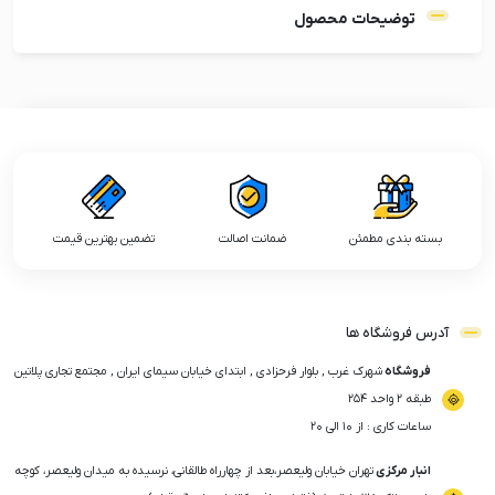
توضیحات محصول
بسته بندی مطمئن
ضمانت اصالت
تضمین بهترین قیمت
آدرس فروشگاه ها
فروشگاه
شهرک غرب , بلوار فرحزادی , ابتدای خیابان سیمای ایران , مجتمع تجاری پلاتین
طبقه ۲ واحد ۲۵۴
ساعات کاری : از ۱۰ الی ۲۰
انبار مرکزی
تهران خیابان ولیعصر،بعد از چهارراه طالقانی، نرسیده به میدان ولیعصر، کوچه