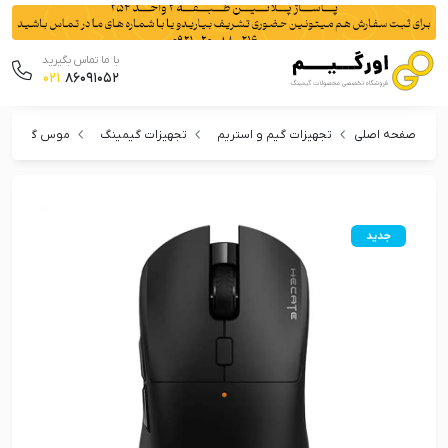
با ما تماس بگیرید
021
86091052
صفحه اصلی
تجهیزات گیم و استریم
تجهیزات گیمینگ
موس گیمینگ
جدید