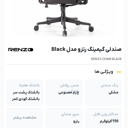
صندلی گیمینگ رنزو مدل Black
RENZO CHAIR BLACK
ویـژگـی ها
رنگ صندلی
جنس روکش
بالشتک همراه
صندلی
مشکی
چرم مصنوعی
بالشتک پشت سر
بالشتک گودی کمر
حداکثر وزن قابل
سری صندلی
مشاهده بیشتر
تحمل
150 کیلوگرم
رنزو