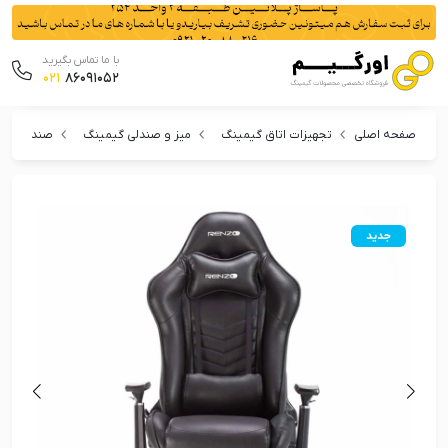
با ما تماس بگیرید
021
86091052
صفحه اصلی
تجهیزات اتاق گیمینگ
میز و صندلی گیمینگ
صندلی گیم
جدید