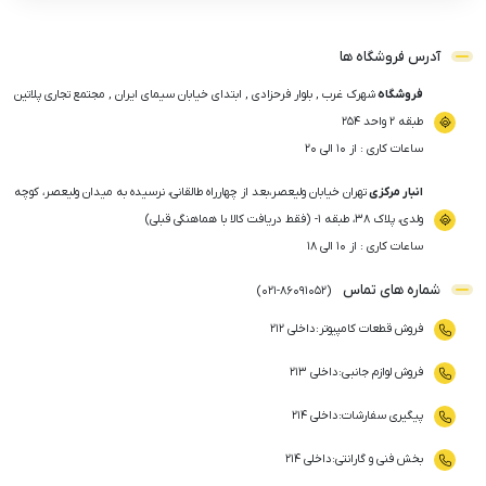
آدرس فروشگاه ها
فروشگاه
شهرک غرب , بلوار فرحزادی , ابتدای خیابان سیمای ایران , مجتمع تجاری پلاتین
طبقه ۲ واحد ۲۵۴
ساعات کاری : از ۱۰ الی ۲۰
انبار مرکزی
تهران خیابان ولیعصر،بعد از چهارراه طالقانی، نرسیده به میدان ولیعصر، کوچه
ولدی، پلاک ۳۸، طبقه ۱- (فقط دریافت کالا با هماهنگی قبلی)
ساعات کاری : از ۱۰ الی ۱۸
شماره های تماس
)
021
-
86091052
(
فروش قطعات کامپیوتر
:
داخلی ۲۱۲
فروش لوازم جانبی
:
داخلی ۲۱۳
پیگیری سفارشات
:
داخلی ۲۱۴
بخش فنی و گارانتی
:
داخلی ۲۱۴