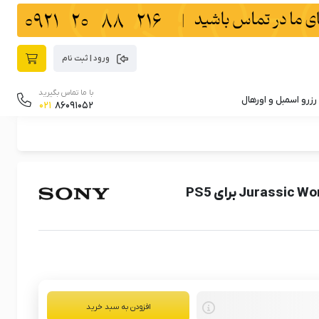
ورود | ثبت نام
با ما تماس بگیرید
رزرو اسمبل و اورهال
021
86091052
افزودن به سبد خرید