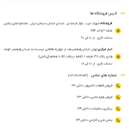
آدرس فروشگاه ها
فروشگاه
شهرک غرب , بلوار فرحزادی , ابتدای خیابان سیمای ایران , مجتمع تجاری پلاتین
طبقه ۲ واحد ۲۵۴
ساعات کاری : از ۱۰ الی ۲۰
انبار مرکزی
تهران خیابان ولیعصر،بعد از چهارراه طالقانی، نرسیده به میدان ولیعصر، کوچه
ولدی، پلاک ۳۸، طبقه ۱- (فقط دریافت کالا با هماهنگی قبلی)
ساعات کاری : از ۱۰ الی ۱۸
شماره های تماس
)
021
-
86091052
(
فروش قطعات کامپیوتر
:
داخلی ۲۱۲
فروش لوازم جانبی
:
داخلی ۲۱۳
پیگیری سفارشات
:
داخلی ۲۱۴
بخش فنی و گارانتی
:
داخلی ۲۱۴