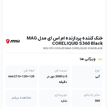
خنک کننده پردازنده ام اس ای مدل MAG
CORELIQUID S360 Black
MSI CPU COOLER MAG CORELIQUID S360 BLACK
ویـژگـی ها
نوع
سرعت فن
ابعاد فن
آبی
0 تا 2000 دور در
120 × 120 × 27.5 mm
دقیقه
سایز رادیاتور
نورپردازی
مشاهده بیشتر
360
ندارد