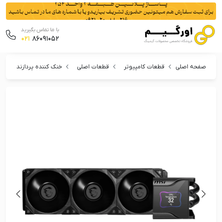
با ما تماس بگیرید
021
86091052
صفحه اصلی
قطعات کامپیوتر
قطعات اصلی
خنک کننده پردازنده