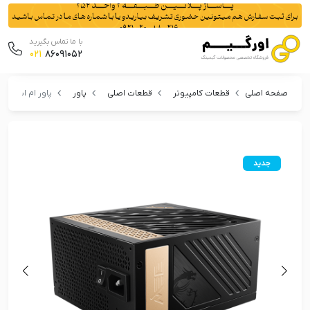
با ما تماس بگیرید
021
86091052
صفحه اصلی
قطعات کامپیوتر
قطعات اصلی
پاور
پاور ام اس آی مدل  PCIE5 PLATINUM
جدید