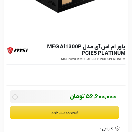
پاور ام اس آی مدل MEG Ai1300P
PCIE5 PLATINUM
MSI POWER MEG AI1300P PCIE5 PLATINUM
56٬600٬000
تومان
افزودن به سبد خرید
گارانتی :