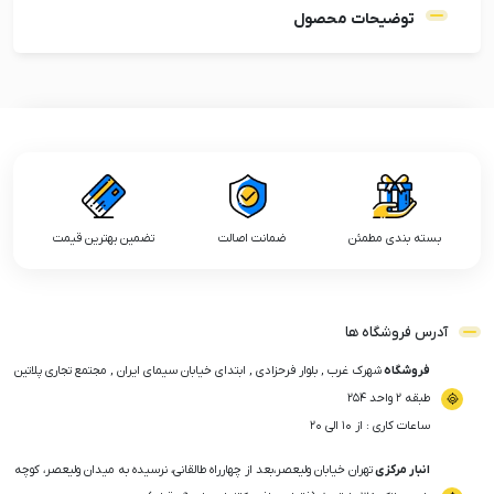
توضیحات محصول
بسته بندی مطمئن
ضمانت اصالت
تضمین بهترین قیمت
آدرس فروشگاه ها
فروشگاه
شهرک غرب , بلوار فرحزادی , ابتدای خیابان سیمای ایران , مجتمع تجاری پلاتین
طبقه ۲ واحد ۲۵۴
ساعات کاری : از ۱۰ الی ۲۰
انبار مرکزی
تهران خیابان ولیعصر،بعد از چهارراه طالقانی، نرسیده به میدان ولیعصر، کوچه