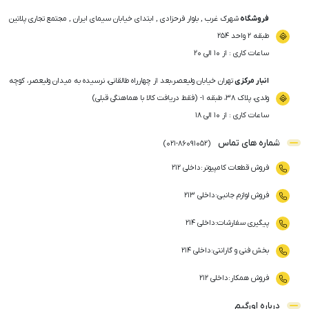
فروشگاه
شهرک غرب , بلوار فرحزادی , ابتدای خیابان سیمای ایران , مجتمع تجاری پلاتین
طبقه ۲ واحد ۲۵۴
ساعات کاری : از ۱۰ الی ۲۰
انبار مرکزی
تهران خیابان ولیعصر،بعد از چهارراه طالقانی، نرسیده به میدان ولیعصر، کوچه
ولدی، پلاک ۳۸، طبقه ۱- (فقط دریافت کالا با هماهنگی قبلی)
ساعات کاری : از ۱۰ الی ۱۸
شماره های تماس
)
021
-
86091052
(
فروش قطعات کامپیوتر
:
داخلی ۲۱۲
فروش لوازم جانبی
:
داخلی ۲۱۳
پیگیری سفارشات
:
داخلی ۲۱۴
بخش فنی و گارانتی
:
داخلی ۲۱۴
فروش همکار
:
داخلی ۲۱۲
درباره اورگیم