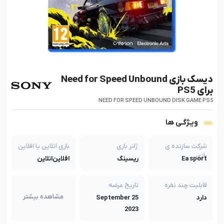
دیسک بازی Need for Speed Unbound
برای PS5
NEED FOR SPEED UNBOUND DISK GAME PS5
ویـژگـی ها
شرکت سازنده ی
ژانر بازی
بازی انلاین یا افلاین
بازی
Ea sport
ریسینگ
افلاین
انلاین
قابلیت چند نفره
تاریخ عرضه
مشاهده بیشتر
دارد
25 September
2023