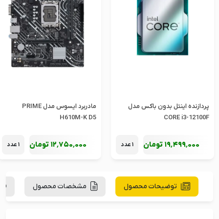
پردازنده اینتل بدون باکس مدل
مادربرد ایسوس مدل PRIME
H610M-K D5
CORE i3-12100F
19٬499٬000
تومان
12٬750٬000
تومان
1 عدد
1 عدد
توضیحات محصول
مشخصات محصول