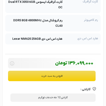
کارت گرافیک
کارت گرافیک ایسوس Dual RTX 3050 6GB
OC
رم کامپیوتر
رم کروشال مدل DDR5 8GB 4800MHz
CL40
هارد اس اس دی
هارد اس اس دی Lexar NM620 256GB
136٬099٬000
تومان
افزودن به سبد خرید
گارانتی :
گارانتی 12 ماه خدمات اورگیم