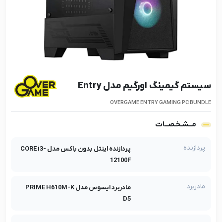
سیستم گیمینگ اورگیم مدل Entry
OVERGAME ENTRY GAMING PC BUNDLE
مــشـخـصــات
پردازنده
پردازنده اینتل بدون باکس مدل CORE i3-
12100F
مادربرد
مادربرد ایسوس مدل PRIME H610M-K
D5