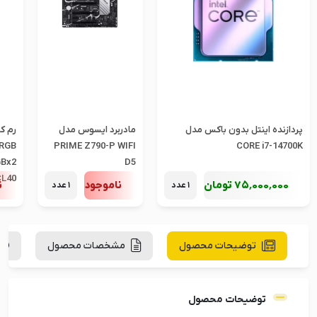
پردازنده اینتل بدون باکس مدل
مادربرد ایسوس مدل
رم ک
 RGB
PRIME Z790-P WIFI
CORE i7-14700K
GBx2
D5
CL40
75٬000٬000
تومان
ناموجود
ن
1 عدد
1 عدد
توضیحات محصول
مشخصات محصول
توضیحات محصول