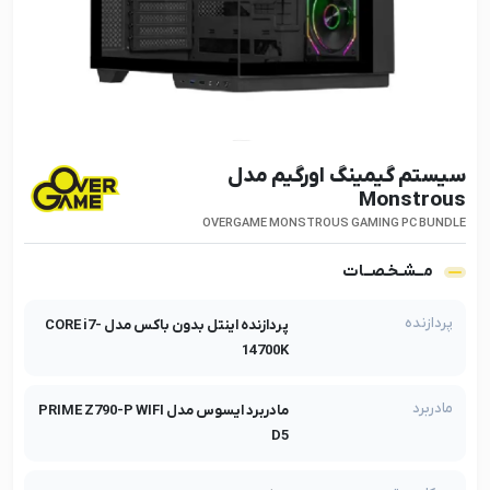
سیستم گیمینگ اورگیم مدل
Monstrous
OVERGAME MONSTROUS GAMING PC BUNDLE
مــشـخـصــات
پردازنده
پردازنده اینتل بدون باکس مدل CORE i7-
14700K
مادربرد
مادربرد ایسوس مدل PRIME Z790-P WIFI
D5