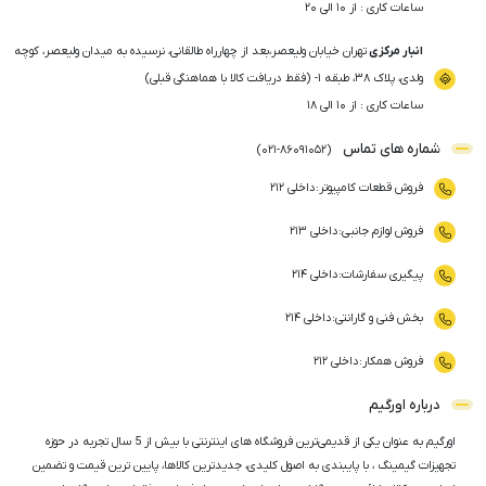
ساعات کاری : از ۱۰ الی ۲۰
انبار مرکزی
تهران خیابان ولیعصر،بعد از چهارراه طالقانی، نرسیده به میدان ولیعصر، کوچه
ولدی، پلاک ۳۸، طبقه ۱- (فقط دریافت کالا با هماهنگی قبلی)
ساعات کاری : از ۱۰ الی ۱۸
شماره های تماس
)
021
-
86091052
(
فروش قطعات کامپیوتر
:
داخلی ۲۱۲
فروش لوازم جانبی
:
داخلی ۲۱۳
پیگیری سفارشات
:
داخلی ۲۱۴
بخش فنی و گارانتی
:
داخلی ۲۱۴
فروش همکار
:
داخلی ۲۱۲
درباره اورگیم
اورگیم به عنوان یکی از قدیمی‌ترین فروشگاه های اینترنتی با بیش از 5 سال تجربه در حوزه
تجهیزات گیمینگ ، با پایبندی به اصول کلیدی، جدیدترین کالاها، پایین ترین قیمت و تضمین