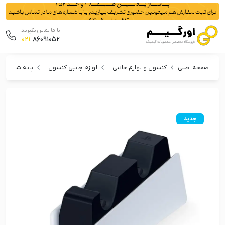
با ما تماس بگیرید
021
86091052
صفحه اصلی
کنسول و لوازم جانبی
لوازم جانبی کنسول
پایه شارژر
جدید