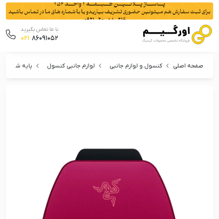
با ما تماس بگیرید
021
86091052
صفحه اصلی
کنسول و لوازم جانبی
لوازم جانبی کنسول
پایه شارژر