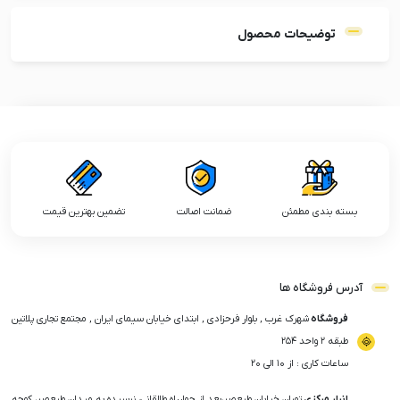
توضیحات محصول
بسته بندی مطمئن
ضمانت اصالت
تضمین بهترین قیمت
آدرس فروشگاه ها
فروشگاه
شهرک غرب , بلوار فرحزادی , ابتدای خیابان سیمای ایران , مجتمع تجاری پلاتین
طبقه ۲ واحد ۲۵۴
ساعات کاری : از ۱۰ الی ۲۰
انبار مرکزی
تهران خیابان ولیعصر،بعد از چهارراه طالقانی، نرسیده به میدان ولیعصر، کوچه