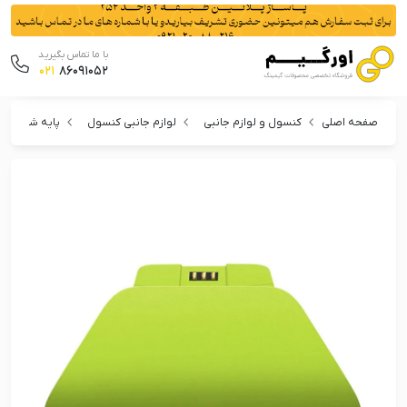
با ما تماس بگیرید
021
86091052
صفحه اصلی
کنسول و لوازم جانبی
لوازم جانبی کنسول
پایه شارژر