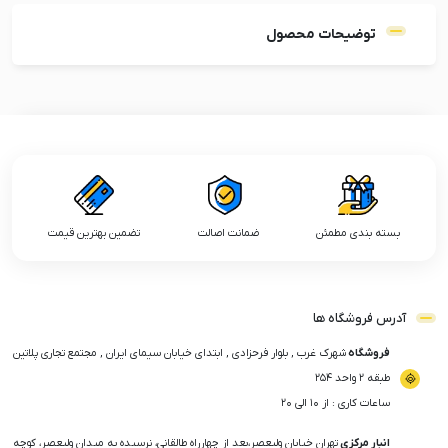
توضیحات محصول
بسته بندی مطمئن
ضمانت اصالت
تضمین بهترین قیمت
آدرس فروشگاه ها
فروشگاه
شهرک غرب , بلوار فرحزادی , ابتدای خیابان سیمای ایران , مجتمع تجاری پلاتین
طبقه ۲ واحد ۲۵۴
ساعات کاری : از ۱۰ الی ۲۰
انبار مرکزی
تهران خیابان ولیعصر،بعد از چهارراه طالقانی، نرسیده به میدان ولیعصر، کوچه