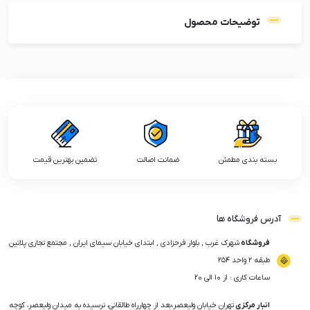
توضیحات محصول
بسته بندی مطمئن
ضمانت اصالت
تضمین بهترین قیمت
آدرس فروشگاه ها
فروشگاه
شهرک غرب , بلوار فرحزادی , ابتدای خیابان سیمای ایران , مجتمع تجاری پلاتین
طبقه ۲ واحد ۲۵۴
ساعات کاری : از ۱۰ الی ۲۰
انبار مرکزی
تهران خیابان ولیعصر،بعد از چهارراه طالقانی، نرسیده به میدان ولیعصر، کوچه