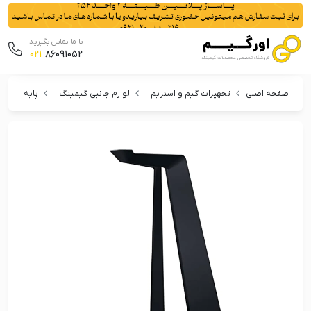
با ما تماس بگیرید
021
86091052
صفحه اصلی
تجهیزات گیم و استریم
لوازم جانبی گیمینگ
پایه هدست