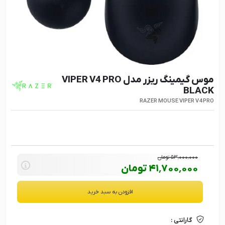
موس گیمینگ ریزر مدل VIPER V4 PRO
BLACK
RAZER MOUSE VIPER V4 PRO
53٬000٬000
تومان
41٬700٬000
تومان
افزودن به سبد خرید
گارانتی :