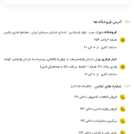
آدرس فروشگاه ها
فروشگاه
شهرک غرب , بلوار فرحزادی , ابتدای خیابان سیمای ایران , مجتمع تجاری پلاتین
طبقه ۲ واحد ۲۵۴
ساعات کاری : از ۱۰ الی ۲۰
انبار مرکزی
تهران خیابان ولیعصر،بعد از چهارراه طالقانی، نرسیده به میدان ولیعصر، کوچه
ولدی، پلاک ۳۸، طبقه ۱- (فقط دریافت کالا با هماهنگی قبلی)
ساعات کاری : از ۱۰ الی ۱۸
شماره های تماس
)
021
-
86091052
(
فروش قطعات کامپیوتر
:
داخلی ۲۱۲
فروش لوازم جانبی
:
داخلی ۲۱۳
پیگیری سفارشات
:
داخلی ۲۱۴
بخش فنی و گارانتی
:
داخلی ۲۱۴