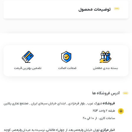
توضیحات محصول
بسته بندی مطمئن
ضمانت اصالت
تضمین بهترین قیمت
آدرس فروشگاه ها
فروشگاه
شهرک غرب , بلوار فرحزادی , ابتدای خیابان سیمای ایران , مجتمع تجاری پلاتین
طبقه ۲ واحد ۲۵۴
ساعات کاری : از ۱۰ الی ۲۰
انبار مرکزی
تهران خیابان ولیعصر،بعد از چهارراه طالقانی، نرسیده به میدان ولیعصر، کوچه