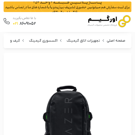
با ما تماس بگیرید
021
86091052
صفحه اصلی
تجهیزات اتاق گیمینگ
اکسسوری گیمینگ
کیف و کوله 