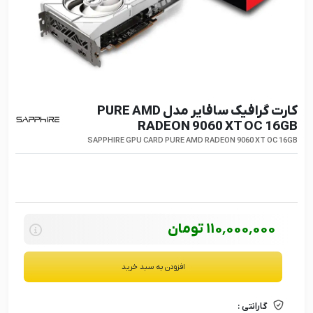
کارت گرافیک سافایر مدل PURE AMD
RADEON 9060 XT OC 16GB
SAPPHIRE GPU CARD PURE AMD RADEON 9060 XT OC 16GB
110٬000٬000
تومان
افزودن به سبد خرید
گارانتی :