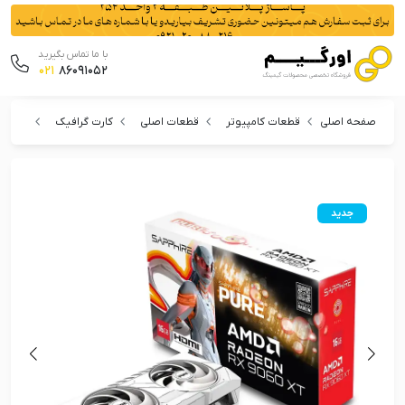
با ما تماس بگیرید
021
86091052
صفحه اصلی
قطعات کامپیوتر
قطعات اصلی
کارت گرافیک
کارت گرافیک س
جدید