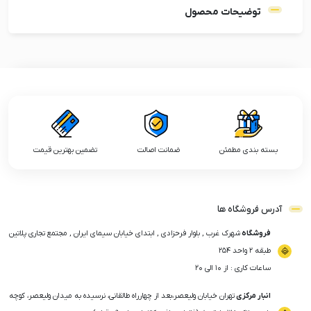
توضیحات محصول
بسته بندی مطمئن
ضمانت اصالت
تضمین بهترین قیمت
آدرس فروشگاه ها
فروشگاه
شهرک غرب , بلوار فرحزادی , ابتدای خیابان سیمای ایران , مجتمع تجاری پلاتین
طبقه ۲ واحد ۲۵۴
ساعات کاری : از ۱۰ الی ۲۰
انبار مرکزی
تهران خیابان ولیعصر،بعد از چهارراه طالقانی، نرسیده به میدان ولیعصر، کوچه