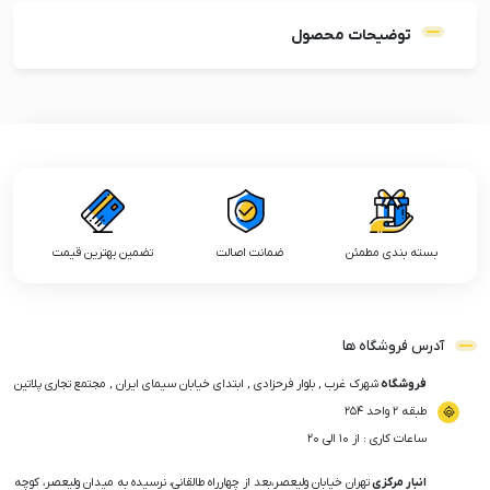
توضیحات محصول
بسته بندی مطمئن
ضمانت اصالت
تضمین بهترین قیمت
آدرس فروشگاه ها
فروشگاه
شهرک غرب , بلوار فرحزادی , ابتدای خیابان سیمای ایران , مجتمع تجاری پلاتین
طبقه ۲ واحد ۲۵۴
ساعات کاری : از ۱۰ الی ۲۰
انبار مرکزی
تهران خیابان ولیعصر،بعد از چهارراه طالقانی، نرسیده به میدان ولیعصر، کوچه