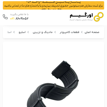
با ما تماس بگیرید
021
86091052
صفحه اصلی
قطعات کامپیوتر
مادینگ و تزیینی
اسلیو
اسلیو 24پین سیلوراستون مدل PP07E-MBB