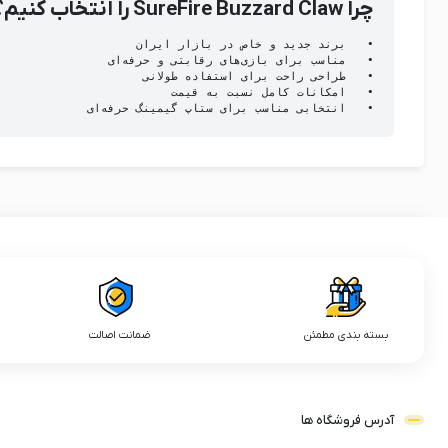
چرا SureFire Buzzard Claw را انتخاب کنیم؟
•	انتخابی مناسب برای ستاپ گیمینگ حرفه‌ای

بسته بندی مطمئن
ضمانت اصالت
آدرس فروشگاه ها