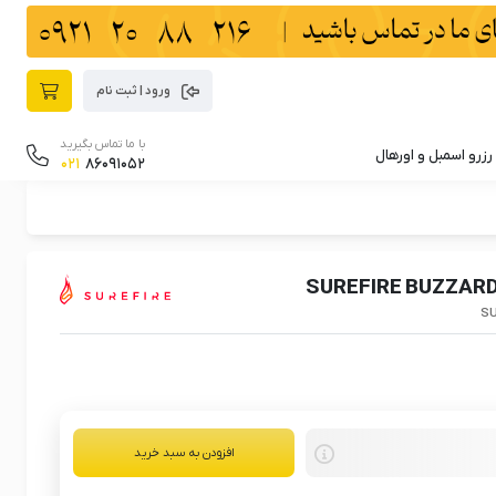
ورود | ثبت نام
با ما تماس بگیرید
رزرو اسمبل و اورهال
021
86091052
SU
افزودن به سبد خرید