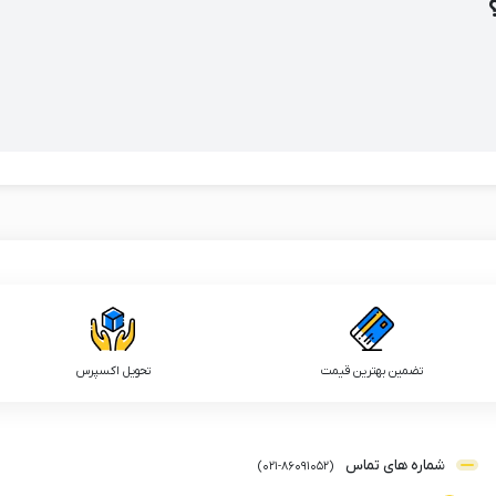
تضمین بهترین قیمت
تحویل اکسپرس
شماره های تماس
)
021
-
86091052
(