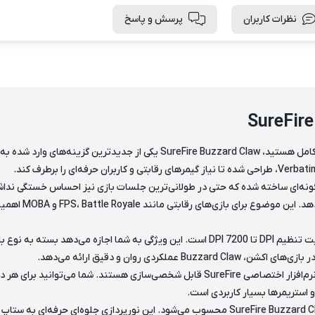
نظرات کاربران
پرسش و پاسخ
اگر به دنبال یک موس گیمینگ حرفه‌ای با قیمت مناسب و امکانات کامل هستید، law
ن و ارگونومیک، به‌گونه‌ای ساخته شده که حتی در طولانی‌ترین جلسات بازی نیز احساس 
شده و با گریپ من
یکی از مهم‌ترین ویژگی‌های این موس، سنسور اپتیکال دقیق با قابلیت تنظیم DPI تا 7200 DPI 
 روان و دقیق ارائه می‌دهد.
این موس همچنین دارای 6 کلید قابل برنامه‌ریزی است که از طریق نرم‌افزار اختصاصی SureFire 
 استریمرها بسیار کاربردی است.
نورپردازی RGB با 13 حالت مختلف نیز از دیگر ویژگی‌های جذاب SureFire Buzzard Claw محسوب می‌شود