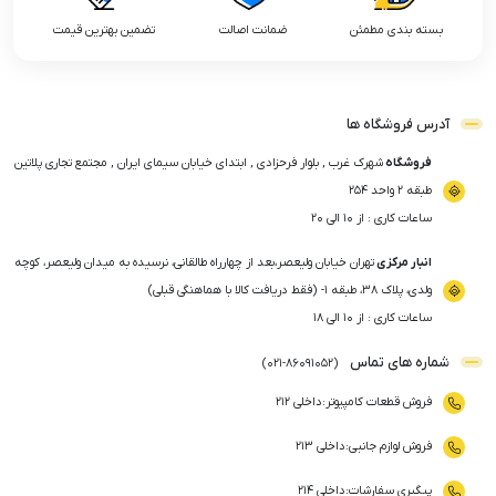
بسته بندی مطمئن
ضمانت اصالت
تضمین بهترین قیمت
آدرس فروشگاه ها
فروشگاه
شهرک غرب , بلوار فرحزادی , ابتدای خیابان سیمای ایران , مجتمع تجاری پلاتین
طبقه ۲ واحد ۲۵۴
ساعات کاری : از ۱۰ الی ۲۰
انبار مرکزی
تهران خیابان ولیعصر،بعد از چهارراه طالقانی، نرسیده به میدان ولیعصر، کوچه
ولدی، پلاک ۳۸، طبقه ۱- (فقط دریافت کالا با هماهنگی قبلی)
ساعات کاری : از ۱۰ الی ۱۸
شماره های تماس
)
021
-
86091052
(
فروش قطعات کامپیوتر
:
داخلی ۲۱۲
فروش لوازم جانبی
:
داخلی ۲۱۳
پیگیری سفارشات
:
داخلی ۲۱۴