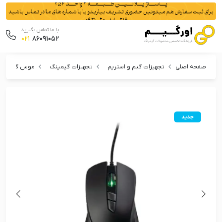
با ما تماس بگیرید
021
86091052
صفحه اصلی
تجهیزات گیم و استریم
تجهیزات گیمینگ
موس گیمینگ
جدید