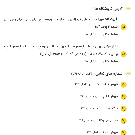
آدرس فروشگاه ها
فروشگاه
شهرک غرب , بلوار فرحزادی , ابتدای خیابان سیمای ایران , مجتمع تجاری پلاتین
طبقه ۲ واحد ۲۵۴
ساعات کاری : از ۱۰ الی ۲۰
انبار مرکزی
تهران خیابان ولیعصر،بعد از چهارراه طالقانی، نرسیده به میدان ولیعصر، کوچه
ولدی، پلاک ۳۸، طبقه ۱- (فقط دریافت کالا با هماهنگی قبلی)
ساعات کاری : از ۱۰ الی ۱۸
شماره های تماس
)
021
-
86091052
(
فروش قطعات کامپیوتر
:
داخلی ۲۱۲
فروش لوازم جانبی
:
داخلی ۲۱۳
پیگیری سفارشات
:
داخلی ۲۱۴
بخش فنی و گارانتی
:
داخلی ۲۱۴
فروش همکار
:
داخلی ۲۱۲