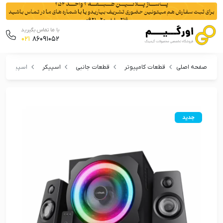
با ما تماس بگیرید
021
86091052
صفحه اصلی
قطعات کامپیوتر
قطعات جانبی
اسپیکر
اسپیکر تراست مدل 
جدید