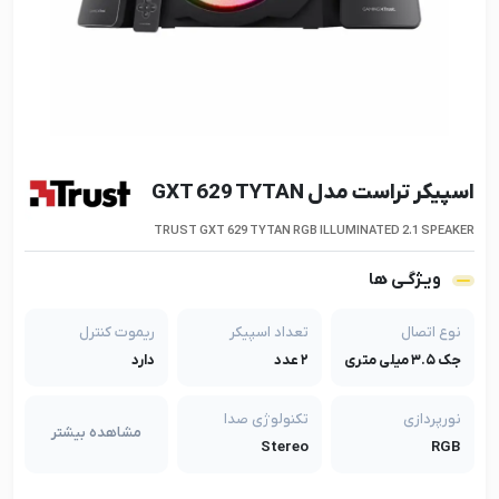
اسپیکر تراست مدل GXT 629 TYTAN
TRUST GXT 629 TYTAN RGB ILLUMINATED 2.1 SPEAKER
ویـژگـی ها
نوع اتصال
تعداد اسپیکر
ریموت کنترل
جک ۳.۵ میلی متری
۲ عدد
دارد
نورپردازی
تکنولوژی صدا
مشاهده بیشتر
Stereo
RGB