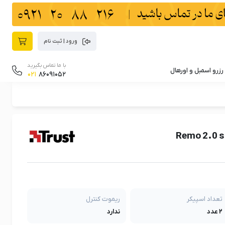
ورود | ثبت نام
با ما تماس بگیرید
رزرو اسمبل و اورهال
021
86091052
تعداد اسپیکر
ریموت کنترل
۲ عدد
ندارد