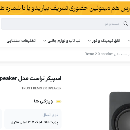
اتاق گیمینگ و نور
لپ تاپ و لوازم جانبی
تخفیفات استثنایی
دل Remo 2.0 speaker
اسپیکر تراست مدل Remo 2.0 speaker
TRUST REMO 2.0 SPEAKER
ویـژگـی ها
نوع اتصال
پورت USB
جک ۳.۵ میلی متری