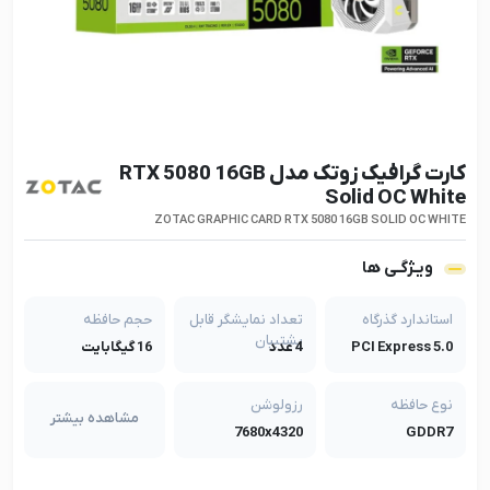
کارت گرافیک زوتک مدل RTX 5080 16GB
Solid OC White
ZOTAC GRAPHIC CARD RTX 5080 16GB SOLID OC WHITE
ویـژگـی ها
استاندارد گذرگاه
تعداد نمایشگر قابل
حجم حافظه
پشتیبان
PCI Express 5.0
4 عدد
16 گیگابایت
نوع حافظه
رزولوشن
مشاهده بیشتر
7680x4320
GDDR7