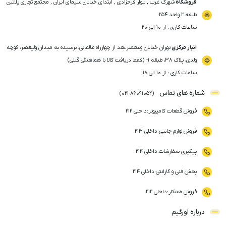
فروشگاه
شهرک غرب , بلوار فرحزادی , ابتدای خیابان سیمای ایران , مجتمع تجاری پلاتین
طبقه ۲ واحد ۲۵۴
ساعات کاری : از ۱۰ الی ۲۰
انبار مرکزی
تهران خیابان ولیعصر،بعد از چهارراه طالقانی، نرسیده به میدان ولیعصر، کوچه
ولدی، پلاک ۳۸، طبقه ۱- (فقط دریافت کالا با هماهنگی قبلی)
ساعات کاری : از ۱۰ الی ۱۸
شماره های تماس
)
021
-
86091052
(
فروش قطعات کامپیوتر
:
داخلی ۲۱۲
فروش لوازم جانبی
:
داخلی ۲۱۳
پیگیری سفارشات
:
داخلی ۲۱۴
بخش فنی و گارانتی
:
داخلی ۲۱۴
فروش همکار
:
داخلی ۲۱۲
درباره اورگیم