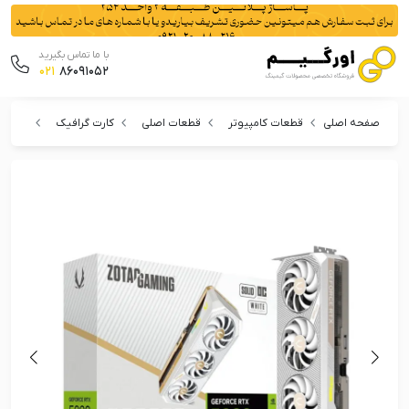
با ما تماس بگیرید
021
86091052
صفحه اصلی
قطعات کامپیوتر
قطعات اصلی
کارت گرافیک
کارت گرافیک ز