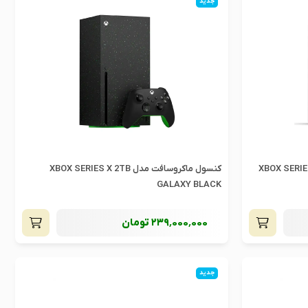
جدید
XBOX SERIES X DIGITA
کنسول ماکروسافت مدل XBOX SERIES X 2TB
GALAXY BLACK
239٬000٬000
تومان
جدید