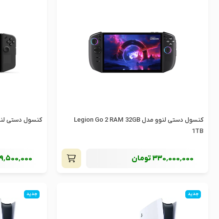
کنسول دستی لنوو مدل Legion Go 2 RAM 32GB
کنسول دستی لنوو مدل xtreme 1TB
1TB
330٬000٬000
تومان
9٬500٬000
جدید
جدید