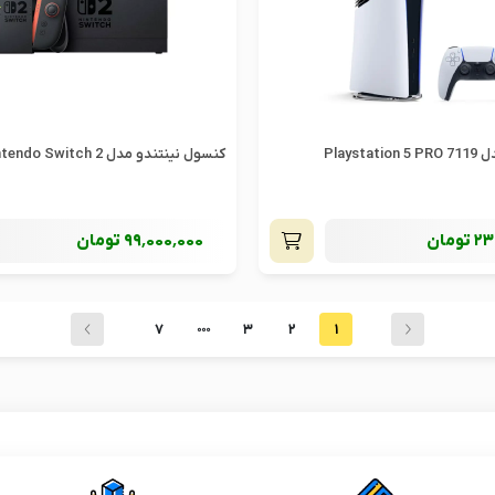
Plays
کنسول نینتندو مدل Nintendo Switch 2
23
تومان
99٬000٬000
تومان
7
3
2
1