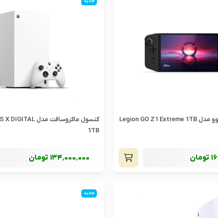
جدید
Legion GO Z1 E
کنسول ماکروسافت مدل L
1TB
16
تومان
134٬000٬000
تومان
جدید