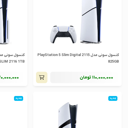
کنسول سونی مدل PlayStation 5 Slim Digital 2115
SLIM 2116 1TB
825GB
110٬000٬000
تومان
30٬000٬000
جدید
جدید