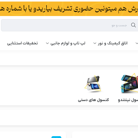
اتاق گیمینگ و نور
لپ تاپ و لوازم جانبی
تخفیفات استثنایی
ول نینتندو
کنسول های دستی