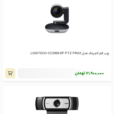
وب کم لاجیتک مدل LOGITECH CC2900 EP PTZ PRO2
71٬900٬000
تومان