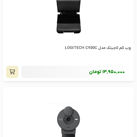
وب کم لاجیتک مدل LOGITECH C930C
13٬950٬000
تومان