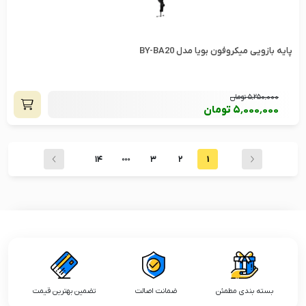
پایه بازویی میکروفون بویا مدل BY-BA20
5٬250٬000
تومان
5٬000٬000
تومان
14
3
2
1
بسته بندی مطمئن
ضمانت اصالت
تضمین بهترین قیمت