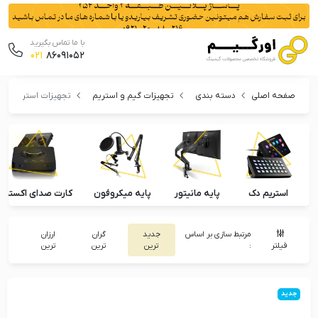
با ما تماس بگیرید
021
86091052
صفحه اصلی
دسته بندی
تجهیزات گیم و استریم
تجهیزات استریم
استریم دک
پایه مانیتور
پایه میکروفون
کارت صدای اکسترنا
مرتبط سازی بر اساس
جدید
گران
ارزان
فیلتر
:
ترین
ترین
ترین
جدید