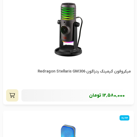
میکروفون گیمینگ ردراگون Redragon Stellaris GM306
12٬580٬000
تومان
جدید