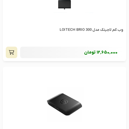
وب کم لاجیتک مدل LOITECH BRIO 300
12٬650٬000
تومان