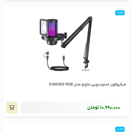
جدید
میکروفون استودیويی ماونو مدل DGM20S RGB
10٬990٬000
تومان
جدید