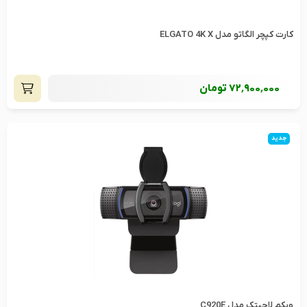
کارت کپچر الگاتو مدل ELGATO 4K X
72٬900٬000
تومان
جدید
وبکم لاجیتک مدل C920E