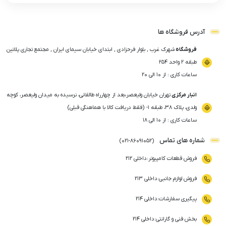
آدرس فروشگاه ها
فروشگاه
شهرک غرب , بلوار فرحزادی , ابتدای خیابان سیمای ایران , مجتمع تجاری پلاتین
طبقه ۲ واحد ۲۵۴
ساعات کاری : از ۱۰ الی ۲۰
انبار مرکزی
تهران خیابان ولیعصر،بعد از چهارراه طالقانی، نرسیده به میدان ولیعصر، کوچه
ولدی، پلاک ۳۸، طبقه ۱- (فقط دریافت کالا با هماهنگی قبلی)
ساعات کاری : از ۱۰ الی ۱۸
شماره های تماس
)
021
-
86091052
(
فروش قطعات کامپیوتر
:
داخلی ۲۱۲
فروش لوازم جانبی
:
داخلی ۲۱۳
پیگیری سفارشات
:
داخلی ۲۱۴
بخش فنی و گارانتی
:
داخلی ۲۱۴