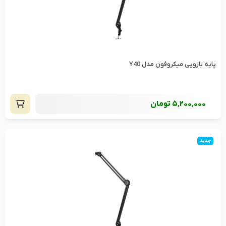
پایه بازویی میکروفون مدل Y40
5٬200٬000
تومان
جدید