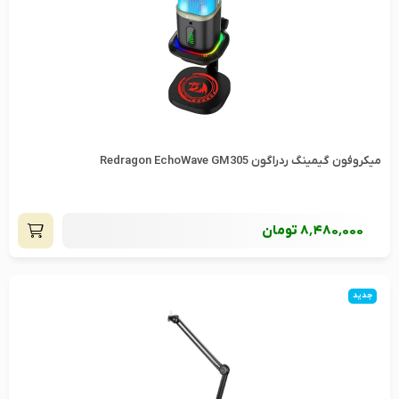
میکروفون گیمینگ ردراگون Redragon EchoWave GM305
8٬480٬000
تومان
جدید