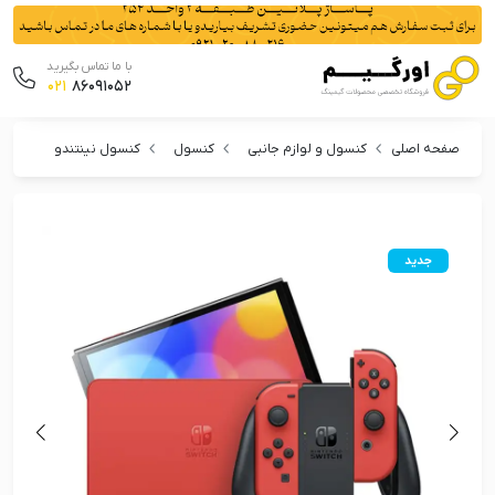
با ما تماس بگیرید
021
86091052
صفحه اصلی
کنسول و لوازم جانبی
کنسول
کنسول نینتندو
کنسول نینتندو 
جدید