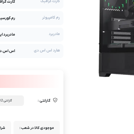
کارت گرافیک
کارت گرافیک ایس
رم کامپیوتر
رم کورسیر مدل B 5200MHz CL40
مادربرد
مادربرد ایسوس مدل 
هارد اس اس دی
اس اس دی لکس
گارانتی :
گارانتی 12 ماه خدمات اورگیم
موجودی کالا در شعب :
شرای