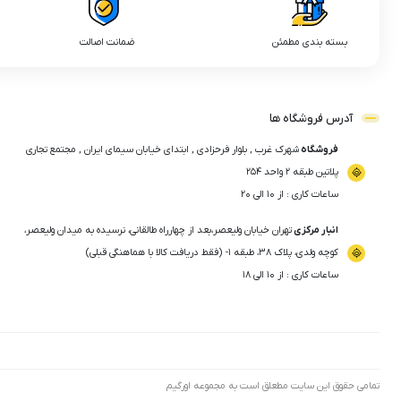
بسته بندی مطمئن
ضمانت اصالت
آدرس فروشگاه ها
فروشگاه
شهرک غرب , بلوار فرحزادی , ابتدای خیابان سیمای ایران , مجتمع تجاری
پلاتین طبقه ۲ واحد ۲۵۴
ساعات کاری : از ۱۰ الی ۲۰
انبار مرکزی
تهران خیابان ولیعصر،بعد از چهارراه طالقانی، نرسیده به میدان ولیعصر،
کوچه ولدی، پلاک ۳۸، طبقه ۱- (فقط دریافت کالا با هماهنگی قبلی)
ساعات کاری : از ۱۰ الی ۱۸
تمامی حقوق این سایت مطعلق است به مجموعه اورگیم