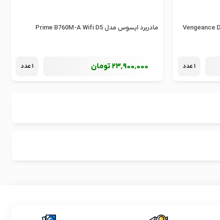
Vengeance DDR5 
مادربرد ایسوس مدل Prime B760M-A Wifi D5
23٬900٬000
تومان
1 عدد
1 عدد