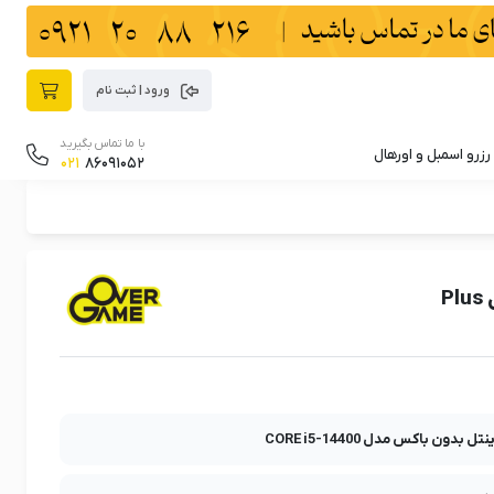
ورود | ثبت نام
با ما تماس بگیرید
رزرو اسمبل و اورهال
021
86091052
P
ل بدون باکس مدل CORE i5-14400