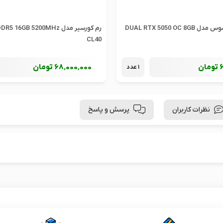
DUAL RTX 5050 OC
رم کورسیر مدل 16GB 5200MHz
CL40
تومان
68٬000٬000
تومان
1 عدد
نظرات کاربران
پرسش و پاسخ