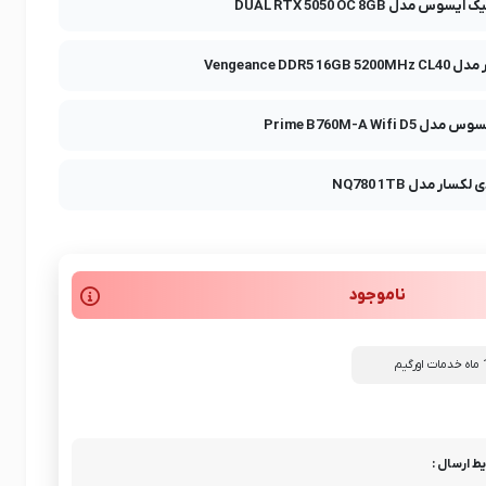
وس مدل DUAL RTX 5050 OC 8GB
Vengeance DDR5 16G
Prime B760M-A Wifi D5
ار مدل NQ780 1TB
ناموجود
ط ارسال :