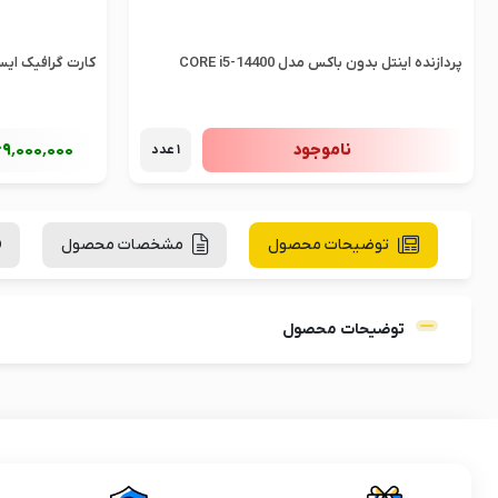
پردازنده اینتل بدون باکس مدل CORE i5-14400
کارت گرافیک ایسوس مدل  8GB
ناموجود
69٬000٬000
1 عدد
توضیحات محصول
مشخصات محصول
توضیحات محصول