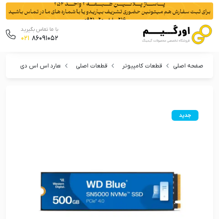
با ما تماس بگیرید
021
86091052
صفحه اصلی
قطعات کامپیوتر
قطعات اصلی
هارد اس اس دی
اس 
جدید