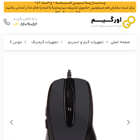
با ما تماس بگیرید
021
86091052
صفحه اصلی
تجهیزات گیم و استریم
تجهیزات گیمینگ
موس گیمینگ