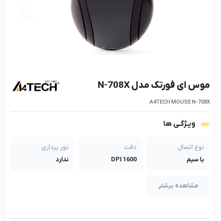
موس ای فورتک مدل N-708X
A4TECH MOUSE N-708X
ویـژگـی ها
نوع اتصال
دقت
نور پردازی
با سیم
DPI 1600
ندارد
مشاهده بیشتر