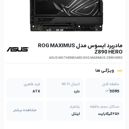
مادربرد ایسوس مدل ROG MAXIMUS
Z890 HERO
ASUS MOTHERBOARD ROG MAXIMUS Z890 HERO
ویـژگـی ها
حافظه قابل
اتصال Wi-Fi
فرم ظاهری
پشتیبانی
DDR5
دارد
ATX
حداکثر حجم حافظه
پلتفرم
مشاهده بیشتر
۲۵۶ گیگابایت
اینتل