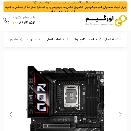
با ما تماس بگیرید
021
86091052
صفحه اصلی
قطعات کامپیوتر
قطعات اصلی
مادربرد
مادربرد ایسوس مدل  HERO