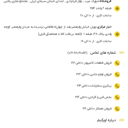
فروشگاه
شهرک غرب , بلوار فرحزادی , ابتدای خیابان سیمای ایران , مجتمع تجاری پلاتین
طبقه ۲ واحد ۲۵۴
ساعات کاری : از ۱۰ الی ۲۰
انبار مرکزی
تهران خیابان ولیعصر،بعد از چهارراه طالقانی، نرسیده به میدان ولیعصر، کوچه
ولدی، پلاک ۳۸، طبقه ۱- (فقط دریافت کالا با هماهنگی قبلی)
ساعات کاری : از ۱۰ الی ۱۸
شماره های تماس
)
021
-
86091052
(
فروش قطعات کامپیوتر
:
داخلی ۲۱۲
فروش لوازم جانبی
:
داخلی ۲۱۳
پیگیری سفارشات
:
داخلی ۲۱۴
بخش فنی و گارانتی
:
داخلی ۲۱۴
فروش همکار
:
داخلی ۲۱۲
درباره اورگیم