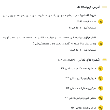
آدرس فروشگاه ها
فروشگاه
شهرک غرب , بلوار فرحزادی , ابتدای خیابان سیمای ایران , مجتمع تجاری پلاتین
طبقه ۲ واحد ۲۵۴
ساعات کاری : از ۱۰ الی ۲۰
انبار مرکزی
تهران خیابان ولیعصر،بعد از چهارراه طالقانی، نرسیده به میدان ولیعصر، کوچه
ولدی، پلاک ۳۸، طبقه ۱- (فقط دریافت کالا با هماهنگی قبلی)
ساعات کاری : از ۱۰ الی ۱۸
شماره های تماس
)
021
-
86091052
(
فروش قطعات کامپیوتر
:
داخلی ۲۱۲
فروش لوازم جانبی
:
داخلی ۲۱۳
پیگیری سفارشات
:
داخلی ۲۱۴
بخش فنی و گارانتی
:
داخلی ۲۱۴
فروش همکار
:
داخلی ۲۱۲