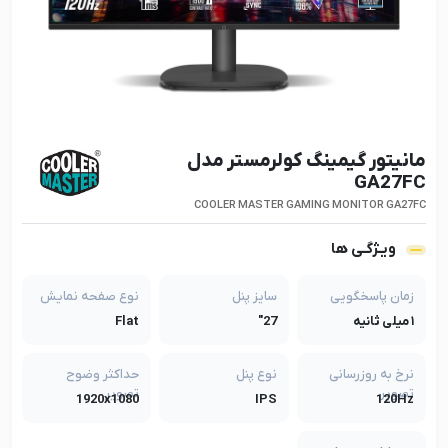
مانیتور گیمینگ کولرمستر مدل
GA27FC
COOLER MASTER GAMING MONITOR GA27FC
ویـژگـی ها
زمان پاسخگویی
سایز پنل
نوع صفحه نمایش
۱ میلی ثانیه
27"
Flat
نرخ به روزرسانی
نوع پنل
حداکثر وضوح
تصویر
تصویر
1920x1080
IPS
120Hz