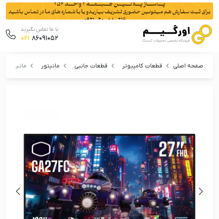
با ما تماس بگیرید
021
86091052
صفحه اصلی
قطعات کامپیوتر
قطعات جانبی
مانیتور
مانیتور گیمی