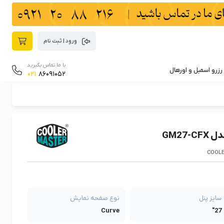
ورود | ثبت نام
با ما تماس بگیرید
رزرو اسمبل و اورهال
021
86091052
GM27
COOLE
سایز پنل
نوع صفحه نمایش
Curve
27"