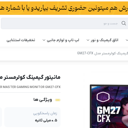
اتاق گیمینگ و نور
لپ تاپ و لوازم جانبی
تخفیفات استثنایی
مینگ کولرمستر مدل GM27-CFX
مانیتور گیمینگ کولرمستر مدل -CFX
R MASTER GAMING MONITOR GM27-CFX
ویـژگـی ها
زمان پاسخگویی
۰.۵ میلی ثانیه