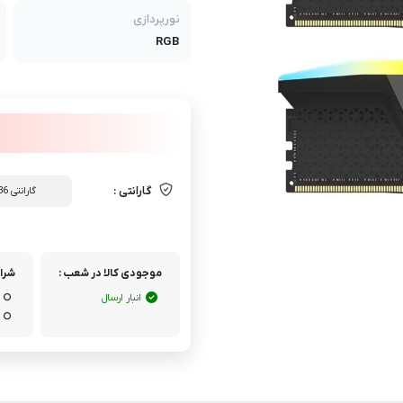
نورپردازی
RGB
گارانتی :
گارانتی 36 ماهه اصلی ( الماس رایان ایرانیان - همپا تجارت دکاموند - حامی)
موجودی کالا در شعب :
شرای
انبار ارسال