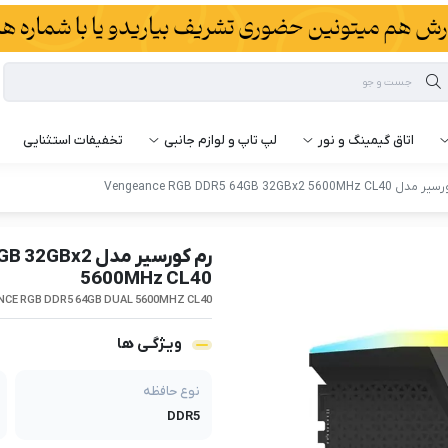
اتاق گیمینگ و نور
لپ تاپ و لوازم جانبی
تخفیفات استثنایی
Vengeance RGB DDR5 64GB 32GBx2 5600MHz 
رم کورسیر مدل 
5600MHz CL40
CE RGB DDR5 64GB DUAL 5600MHZ CL40
ویـژگـی ها
نوع حافظه
DDR5