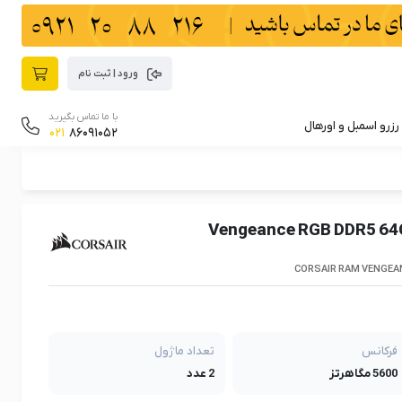
ورود | ثبت نام
با ما تماس بگیرید
رزرو اسمبل و اورهال
021
86091052
Vengeance RGB DDR5 64GB 32GBx2
CORSAIR RAM VENGEAN
فرکانس
تعداد ماژول
5600 مگاهرتز
2 عدد