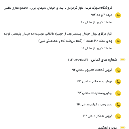
فروشگاه
شهرک غرب , بلوار فرحزادی , ابتدای خیابان سیمای ایران , مجتمع تجاری پلاتین
طبقه ۲ واحد ۲۵۴
ساعات کاری : از ۱۰ الی ۲۰
انبار مرکزی
تهران خیابان ولیعصر،بعد از چهارراه طالقانی، نرسیده به میدان ولیعصر، کوچه
ولدی، پلاک ۳۸، طبقه ۱- (فقط دریافت کالا با هماهنگی قبلی)
ساعات کاری : از ۱۰ الی ۱۸
شماره های تماس
)
021
-
86091052
(
فروش قطعات کامپیوتر
:
داخلی ۲۱۲
فروش لوازم جانبی
:
داخلی ۲۱۳
پیگیری سفارشات
:
داخلی ۲۱۴
بخش فنی و گارانتی
:
داخلی ۲۱۴
فروش همکار
:
داخلی ۲۱۲
درباره اورگیم