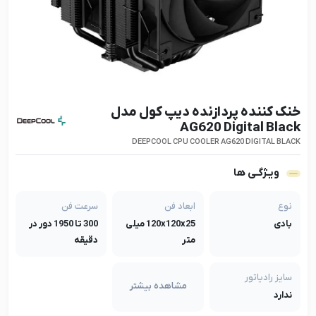
خنک کننده پردازنده دیپ کول مدل
AG620 Digital Black
DEEPCOOL CPU COOLER AG620 DIGITAL BLACK
ویـژگـی ها
نوع
ابعاد فن
سرعت فن
بادی
120x120x25 میلی
300 تا 1950 دور در
متر
دقیقه
سایز رادیاتور
مشاهده بیشتر
ندارد