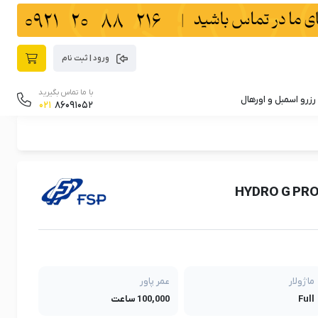
ورود | ثبت نام
با ما تماس بگیرید
رزرو اسمبل و اورهال
021
86091052
ماژولار
عمر پاور
Full
100,000 ساعت