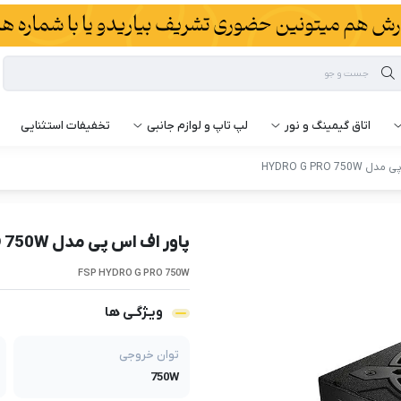
اتاق گیمینگ و نور
لپ تاپ و لوازم جانبی
تخفیفات استثنایی
HYDRO G PRO 7
پاور اف اس پی مدل HYDRO G PRO 750W
FSP HYDRO G PRO 750W
ویـژگـی ها
توان خروجی
750W