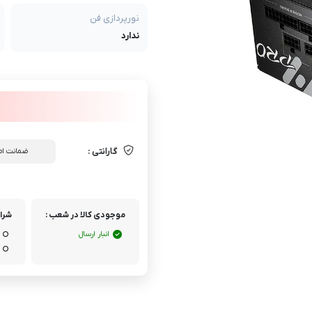
نورپردازی فن
ندارد
گارانتی :
ضمانت اص
موجودی کالا در شعب :
شرای
انبار ارسال