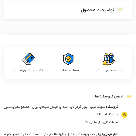
توضیحات محصول
بسته بندی مطمئن
ضمانت اصالت
تضمین بهترین قیمت
آدرس فروشگاه ها
فروشگاه
شهرک غرب , بلوار فرحزادی , ابتدای خیابان سیمای ایران , مجتمع تجاری پلاتین
طبقه ۲ واحد ۲۵۴
ساعات کاری : از ۱۰ الی ۲۰
انبار مرکزی
تهران خیابان ولیعصر،بعد از چهارراه طالقانی، نرسیده به میدان ولیعصر، کوچه