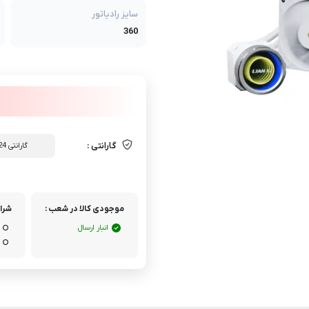
سایز رادیاتور
360
گارانتی :
گارانتی 24 ماه تخت جمشید
موجودی کالا در شعب :
شرای
انبار ارسال