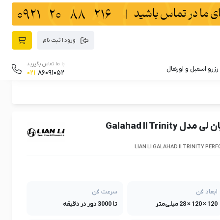
ورود | ثبت نام
با ما تماس بگیرید
رزرو اسمبل و اورهال
021
86091052
خنک کننده مایع پردازنده لیان لی مدل Galahad II Trinity
LIAN LI GALAHAD II TRINITY PE
ابعاد فن
سرعت فن
120 × 120 × 28 میلی‌متر
تا 3000 دور در دقیقه