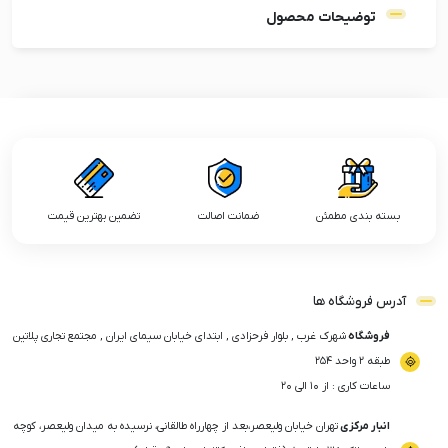
توضیحات محصول
بسته بندی مطمئن
ضمانت اصالت
تضمین بهترین قیمت
آدرس فروشگاه ها
فروشگاه
شهرک غرب , بلوار فرحزادی , ابتدای خیابان سیمای ایران , مجتمع تجاری پلاتین
طبقه ۲ واحد ۲۵۴
ساعات کاری : از ۱۰ الی ۲۰
انبار مرکزی
تهران خیابان ولیعصر،بعد از چهارراه طالقانی، نرسیده به میدان ولیعصر، کوچه