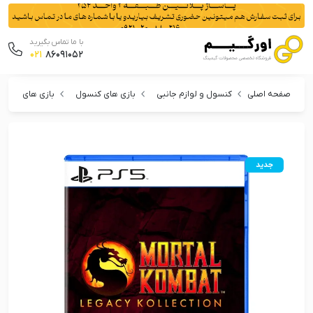
با ما تماس بگیرید
021
86091052
صفحه اصلی
کنسول و لوازم جانبی
بازی های کنسول
بازی های پلی 
جدید