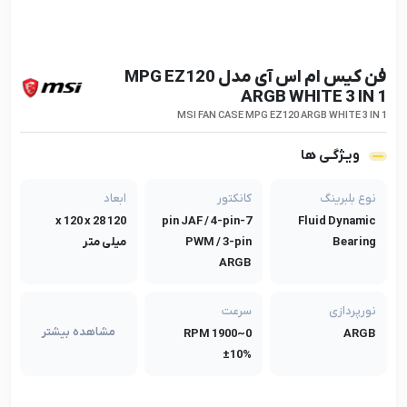
فن کیس ام اس آی مدل MPG EZ120
ARGB WHITE 3 IN 1
MSI FAN CASE MPG EZ120 ARGB WHITE 3 IN 1
ویـژگـی ها
نوع بلبرینگ
کانکتور
ابعاد
120 x 120 x 28
7-pin JAF / 4-pin
Fluid Dynamic
Bearing
PWM / 3-pin
میلی متر
ARGB
نورپردازی
سرعت
مشاهده بیشتر
0~1900 RPM
ARGB
±10%