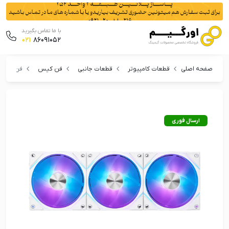
با ما تماس بگیرید
021
86091052
صفحه اصلی
قطعات کامپیوتر
قطعات جانبی
فن کیس
فن کیس ام اس آی م
ارسال فوری