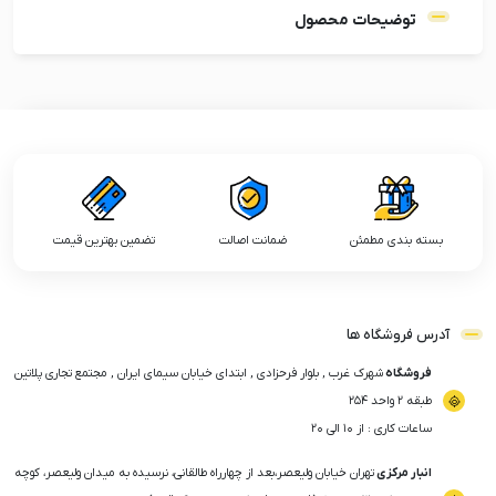
توضیحات محصول
بسته بندی مطمئن
ضمانت اصالت
تضمین بهترین قیمت
آدرس فروشگاه ها
فروشگاه
شهرک غرب , بلوار فرحزادی , ابتدای خیابان سیمای ایران , مجتمع تجاری پلاتین
طبقه ۲ واحد ۲۵۴
ساعات کاری : از ۱۰ الی ۲۰
انبار مرکزی
تهران خیابان ولیعصر،بعد از چهارراه طالقانی، نرسیده به میدان ولیعصر، کوچه