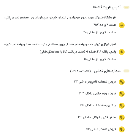
آدرس فروشگاه ها
فروشگاه
شهرک غرب , بلوار فرحزادی , ابتدای خیابان سیمای ایران , مجتمع تجاری پلاتین
طبقه ۲ واحد ۲۵۴
ساعات کاری : از ۱۰ الی ۲۰
انبار مرکزی
تهران خیابان ولیعصر،بعد از چهارراه طالقانی، نرسیده به میدان ولیعصر، کوچه
ولدی، پلاک ۳۸، طبقه ۱- (فقط دریافت کالا با هماهنگی قبلی)
ساعات کاری : از ۱۰ الی ۱۸
شماره های تماس
)
021
-
86091052
(
فروش قطعات کامپیوتر
:
داخلی ۲۱۲
فروش لوازم جانبی
:
داخلی ۲۱۳
پیگیری سفارشات
:
داخلی ۲۱۴
بخش فنی و گارانتی
:
داخلی ۲۱۴
فروش همکار
:
داخلی ۲۱۲