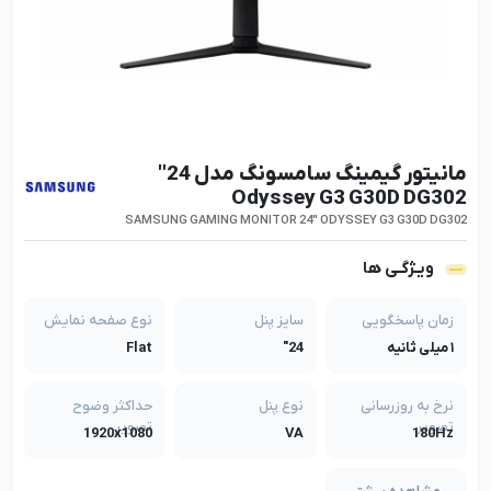
مانیتور گیمینگ سامسونگ مدل 24"
Odyssey G3 G30D DG302
SAMSUNG GAMING MONITOR 24" ODYSSEY G3 G30D DG302
ویـژگـی ها
زمان پاسخگویی
سایز پنل
نوع صفحه نمایش
۱ میلی ثانیه
24"
Flat
نرخ به روزرسانی
نوع پنل
حداکثر وضوح
تصویر
تصویر
1920x1080
VA
180Hz